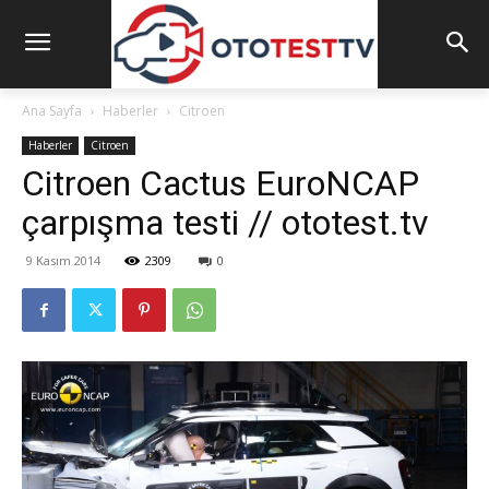
Ana Sayfa
Haberler
Citroen
Haberler
Citroen
Citroen Cactus EuroNCAP
çarpışma testi // ototest.tv
9 Kasım 2014
2309
0