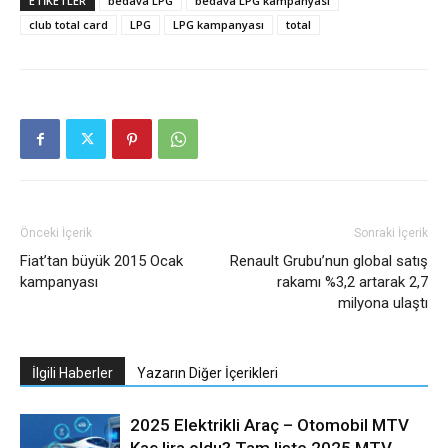
ETIKETLER
bedava LPG
bedava LPG kampanyası
club total card
LPG
LPG kampanyası
total
Önceki İçerik
Sonraki İçerik
Fiat’tan büyük 2015 Ocak
Renault Grubu’nun global satış
kampanyası
rakamı %3,2 artarak 2,7
milyona ulaştı
İlgili Haberler
Yazarın Diğer İçerikleri
2025 Elektrikli Araç – Otomobil MTV