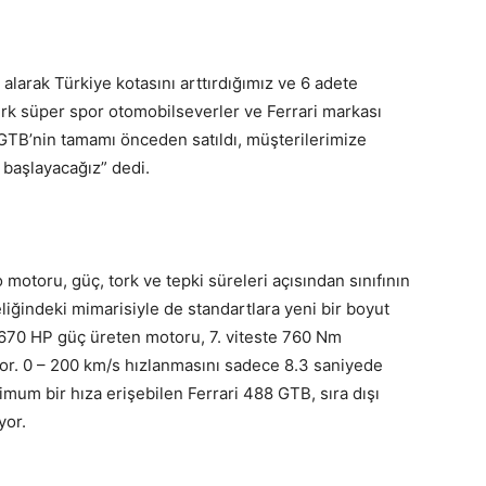
alarak Türkiye kotasını arttırdığımız ve 6 adete
rk süper spor otomobilseverler ve Ferrari markası
8 GTB’nin tamamı önceden satıldı, müşterilerimize
 başlayacağız” dedi.
o motoru, güç, tork ve tepki süreleri açısından sınıfının
iğindeki mimarisiyle de standartlara yeni bir boyut
e 670 HP güç üreten motoru, 7. viteste 760 Nm
or. 0 – 200 km/s hızlanmasını sadece 8.3 saniyede
um bir hıza erişebilen Ferrari 488 GTB, sıra dışı
yor.