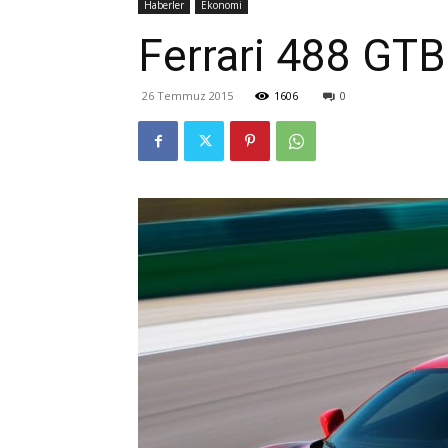
Haberler
Ekonomi
Ferrari 488 GTB 
26 Temmuz 2015
1606
0