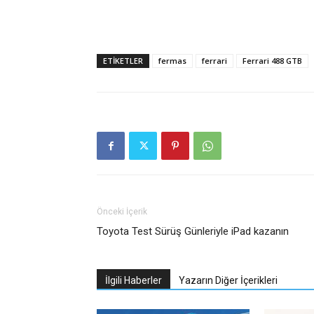
ETIKETLER
fermas
ferrari
Ferrari 488 GTB
Önceki İçerik
Toyota Test Sürüş Günleriyle iPad kazanın
İlgili Haberler
Yazarın Diğer İçerikleri