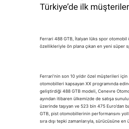
Türkiye’de ilk müşterile
Ferrari 488 GTB, İtalyan lüks spor otomobil ü
özellikleriyle ön plana çıkan en yeni süper 
Ferrari’nin son 10 yıldır özel müşterileri içi
otomobilleri kapsayan XX programında edindiğ
geliştirdiği 488 GTB modeli, Cenevre Otomo
ayından itibaren ülkemizde de satışa sunulu
üzerinde taşıyan ve 523 bin 475 Euro’dan baş
GTB, pist otomobillerinin performansını yolla
sıra dışı tepki zamanlarıyla, sürücüsüne en ü