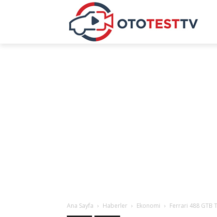
Ana Sayfa
Haberler
Ekonomi
Ferrari 488 GTB T