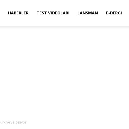
HABERLER
TEST VIDEOLARI
LANSMAN
E-DERGI
ürkiye’ye geliyor