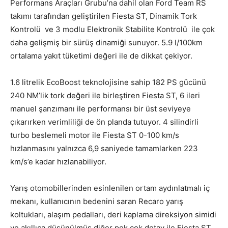
Performans Araçları Grubu’na dahil olan Ford Team RS
takımı tarafından geliştirilen Fiesta ST, Dinamik Tork
Kontrolü ve 3 modlu Elektronik Stabilite Kontrolü ile çok
daha gelişmiş bir sürüş dinamiği sunuyor. 5.9 l/100km
ortalama yakıt tüketimi değeri ile de dikkat çekiyor.
1.6 litrelik EcoBoost teknolojisine sahip 182 PS gücünü
240 NM’lik tork değeri ile birleştiren Fiesta ST, 6 ileri
manuel şanzımanı ile performansı bir üst seviyeye
çıkarırken verimliliği de ön planda tutuyor. 4 silindirli
turbo beslemeli motor ile Fiesta ST 0-100 km/s
hızlanmasını yalnızca 6,9 saniyede tamamlarken 223
km/s’e kadar hızlanabiliyor.
Yarış otomobillerinden esinlenilen ortam aydınlatmalı iç
mekanı, kullanıcının bedenini saran Recaro yarış
koltukları, alaşım pedalları, deri kaplama direksiyon simidi
ve akıllıca düşünülmüş diğer pek çok detay ile Fiesta ST,