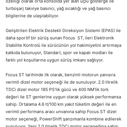
özelliği olarak orta konsolda yer alan üçlü gösterge ile
turboşarj takviye basıncı, yağ sıcaklığı ve yağ basıncı
bilgilerine de ulaşılabiliyor.
Geliştirilen Elektrik Destekli Direksiyon Sistemi (EPAS) ile
daha sportif bir sürüş sunan Focus ST, ileri Elektronik
Stabilite Kontrolü ile sürücünün yol hakimiyetini artırmaya
katkıda bulunuyor, Standart, spor ve kapalı modları ile
farklı yol koşullarına uygun sürüş imkanı sağlıyor.
Focus ST tarihinde ilk olarak, benzinli motorun yanısıra
verimli dizel motor seçeneği ile de sunuluyor. 2.0 litrelik
TDCi dizel motor 185 PS’lik gücü ve 400 NM’lik tork
değeri ile ST genlerine uygun olarak yüksek performansa
sahip. Ortalama 4.6 lt/100 km yakıt tüketim değeri ile en
verimli performans aracı unvanına sahip Focus ST dizel
motor seçeneği, PowerShift şanzımanla kombine edilerek
sunuluyor. Yeni 2.0 litrelik TDCi motor seçeneğina sahip