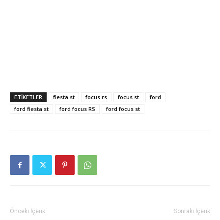
ETIKETLER
fiesta st
focus rs
focus st
ford
ford fiesta st
ford focus RS
ford focus st
Önceki İçerik
Sonraki İçerik