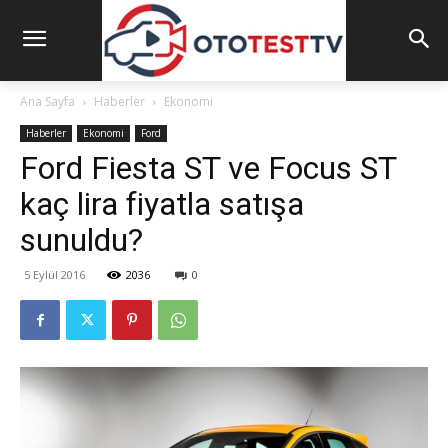
Ana Sayfa
Haberler
Ekonomi
Haberler
Ekonomi
Ford
Ford Fiesta ST ve Focus ST
kaç lira fiyatla satışa
sunuldu?
5 Eylül 2016
2036
0