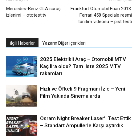
Mercedes-Benz GLA sürüş
Frankfurt Otomobil Fuarı 2013:
izlenimi – ototest.tv
Ferrari 458 Speciale resmi
tanıtım videosu – pist testi
İlgili Haberler
Yazarın Diğer İçerikleri
2025 Elektrikli Araç – Otomobil MTV
Kaç lira oldu? Tam liste 2025 MTV
rakamları
Hızlı ve Öfkeli 9 Fragmanı İzle – Yeni
Film Yakında Sinemalarda
Osram Night Breaker Laser’ı Test Ettik
– Standart Ampullerle Karşılaştırdık