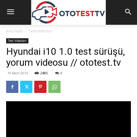
Ana Sayfa
Test Videoları
Test Videoları
Hyundai i10 1.0 test sürüşü,
yorum videosu // ototest.tv
19 Mart 2014
2485
0