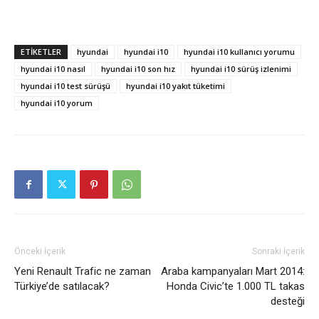
ETIKETLER
hyundai
hyundai i10
hyundai i10 kullanıcı yorumu
hyundai i10 nasıl
hyundai i10 son hız
hyundai i10 sürüş izlenimi
hyundai i10 test sürüşü
hyundai i10 yakıt tüketimi
hyundai i10 yorum
Önceki İçerik
Sonraki İçerik
Yeni Renault Trafic ne zaman
Araba kampanyaları Mart 2014:
Türkiye’de satılacak?
Honda Civic’te 1.000 TL takas
desteği