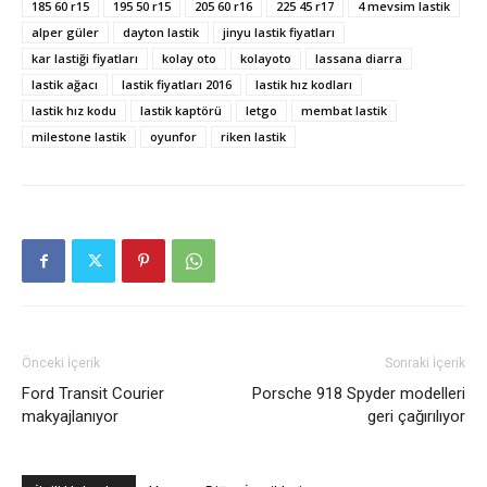
185 60 r15
195 50 r15
205 60 r16
225 45 r17
4 mevsim lastik
alper güler
dayton lastik
jinyu lastik fiyatları
kar lastiği fiyatları
kolay oto
kolayoto
lassana diarra
lastik ağacı
lastik fiyatları 2016
lastik hız kodları
lastik hız kodu
lastik kaptörü
letgo
membat lastik
milestone lastik
oyunfor
riken lastik
Önceki İçerik
Sonraki İçerik
Ford Transit Courier
Porsche 918 Spyder modelleri
makyajlanıyor
geri çağırılıyor