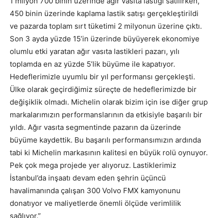
1 milyon 700 binin üzerinde ağır vasıta lastiği satılırken,
450 binin üzerinde kaplama lastik satışı gerçekleştirildi
ve pazarda toplam sırt tüketimi 2 milyonun üzerine çıktı.
Son 3 ayda yüzde 15’in üzerinde büyüyerek ekonomiye
olumlu etki yaratan ağır vasıta lastikleri pazarı, yılı
toplamda en az yüzde 5’lik büyüme ile kapatıyor.
Hedeflerimizle uyumlu bir yıl performansı gerçekleşti.
Ülke olarak geçirdiğimiz süreçte de hedeflerimizde bir
değişiklik olmadı. Michelin olarak bizim için ise diğer grup
markalarımızın performanslarının da etkisiyle başarılı bir
yıldı. Ağır vasıta segmentinde pazarın da üzerinde
büyüme kaydettik. Bu başarılı performansımızın ardında
tabi ki Michelin markasının kalitesi en büyük rolü oynuyor.
Pek çok mega projede yer alıyoruz. Lastiklerimiz
İstanbul’da inşaatı devam eden şehrin üçüncü
havalimanında çalışan 300 Volvo FMX kamyonunu
donatıyor ve maliyetlerde önemli ölçüde verimlilik
sağlıyor.”