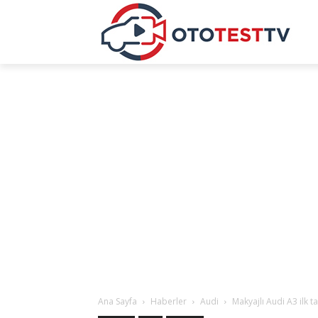
Ana Sayfa
Haberler
Audi
Makyajlı Audi A3 ilk 