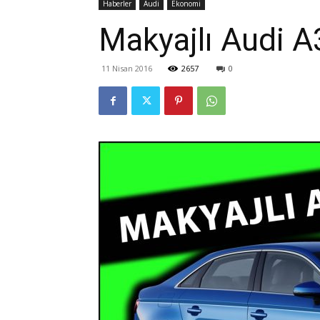
Haberler
Audi
Ekonomi
Makyajlı Audi A
11 Nisan 2016
2657
0