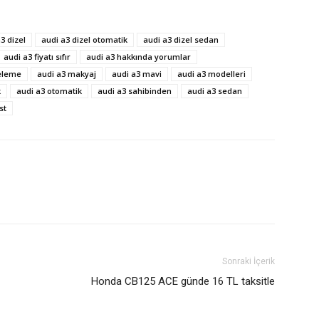
3 dizel
audi a3 dizel otomatik
audi a3 dizel sedan
audi a3 fiyatı sıfır
audi a3 hakkında yorumlar
celeme
audi a3 makyaj
audi a3 mavi
audi a3 modelleri
k
audi a3 otomatik
audi a3 sahibinden
audi a3 sedan
st
Sonraki İçerik
Honda CB125 ACE günde 16 TL taksitle