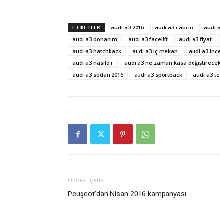
ETIKETLER
audi a3 2016
audi a3 cabrio
audi a
audi a3 donanım
audi a3 facelift
audi a3 fiyat
audi a3 hatchback
audi a3 iç mekan
audi a3 in
audi a3 nasıldır
audi a3 ne zaman kasa değiştirece
audi a3 sedan 2016
audi a3 sportback
audi a3 te
Önceki İçerik
Peugeot’dan Nisan 2016 kampanyası