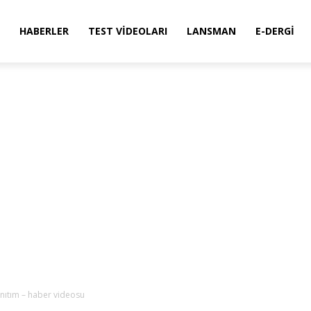
HABERLER
TEST VIDEOLARI
LANSMAN
E-DERGI
tanıtım – haber videosu