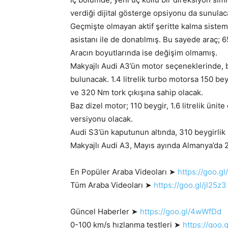
verdiği dijital gösterge opsiyonu da sunulac
Geçmişte olmayan aktif şeritte kalma sistemin
asistanı ile de donatılmış. Bu sayede araç; 6
Aracın boyutlarında ise değişim olmamış.
Makyajlı Audi A3’ün motor seçeneklerinde, be
bulunacak. 1.4 litrelik turbo motorsa 150 bey
ve 320 Nm tork çıkışına sahip olacak.
Baz dizel motor; 110 beygir, 1.6 litrelik ünite
versiyonu olacak.
Audi S3’ün kaputunun altında, 310 beygirlik 
Makyajlı Audi A3, Mayıs ayında Almanya’da 23
En Popüler Araba Videoları ➤
https://goo.gl
Tüm Araba Videoları ➤
https://goo.gl/jl25z3
Güncel Haberler ➤
https://goo.gl/4wWfDd
0-100 km/s hızlanma testleri ➤
https://goo.