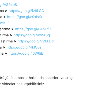
.gl/ASRso8
ırma ➤
https://goo.gl/fz9LGC
rma ➤
https://goo.gl/a0xbaX
mWmKLE
aştırma ➤
https://goo.gl/E4hUf0
aştırma ➤
https://goo.gl/4w5rSq
ılaştırma ➤
https://goo.gl/7ZEEBd
ma ➤
https://goo.gl/4kIQve
rma ➤
https://goo.gl/j6W6iE
 sürüşünü, arabalar hakkında haberleri ve araç
a videolarına ulaşabilirsiniz.