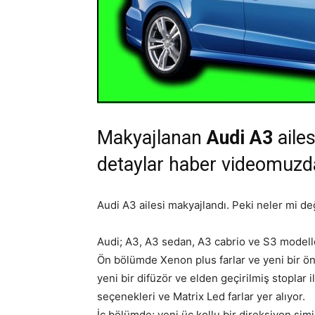
Makyajlanan
Audi A3
ailes
detaylar haber videomuzd
Audi A3 ailesi makyajlandı. Peki neler mi 
Audi; A3, A3 sedan, A3 cabrio ve S3 modelle
Ön bölümde Xenon plus farlar ve yeni bir ön 
yeni bir difüzör ve elden geçirilmiş stoplar 
seçenekleri ve Matrix Led farlar yer alıyor.
İç bölümde; yeni üç kollu bir direksiyon sim