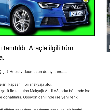
i tanıtıldı. Araçla ilgili tüm
a.
değişti? Hepsi videomuzun detaylarında…
rini kapsamlı bir makyaja aldı.
şerit ile tanıtılan Makyajlı Audi A3, arka bölümde ise
ile donatılmış. Opsiyon dahilinde ise yeni renk
idi dikkat çekerken, markanın sanal kokpit ismini