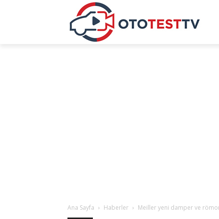
Ana Sayfa
Haberler
Meiller yeni damper ve römork