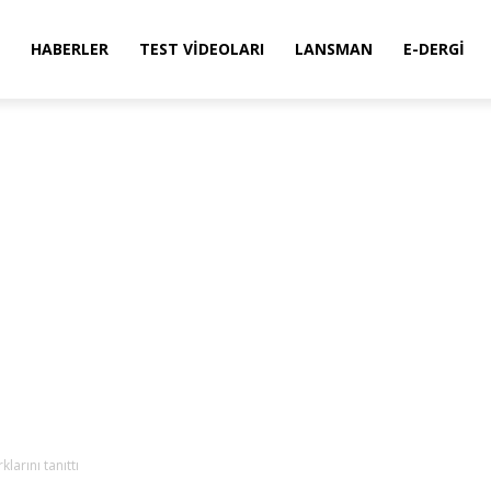
HABERLER
TEST VIDEOLARI
LANSMAN
E-DERGI
larını tanıttı