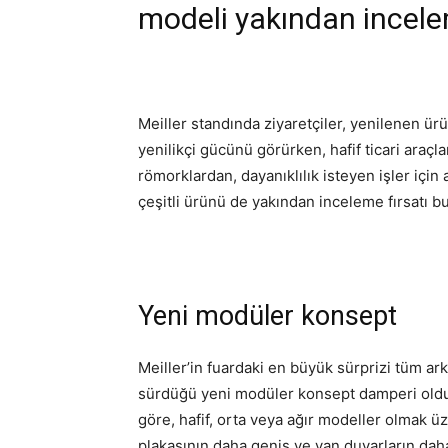
modeli yakından incelem
Meiller standında ziyaretçiler, yenilenen ür
yenilikçi gücünü görürken, hafif ticari araçla
römorklardan, dayanıklılık isteyen işler için
çeşitli ürünü de yakından inceleme fırsatı bu
Yeni modüler konsept
Meiller’in fuardaki en büyük sürprizi tüm ark
sürdüğü yeni modüler konsept damperi oldu. 
göre, hafif, orta veya ağır modeller olmak üz
plakasının daha geniş ve yan duvarların dah