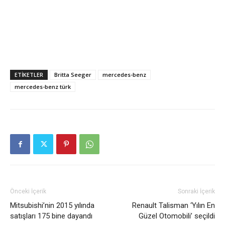
ETIKETLER
Britta Seeger
mercedes-benz
mercedes-benz türk
Önceki İçerik
Sonraki İçerik
Mitsubishi’nin 2015 yılında
Renault Talisman ‘Yılın En
satışları 175 bine dayandı
Güzel Otomobili’ seçildi