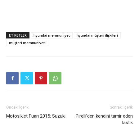
ETIKETLER
hyundai memnuniyet
hyundai müşteri ilişkileri
müşteri memnuniyeti
Önceki İçerik
Sonraki İçerik
Motosiklet Fuarı 2015: Suzuki
Pirelli’den kendini tamir eden
lastik