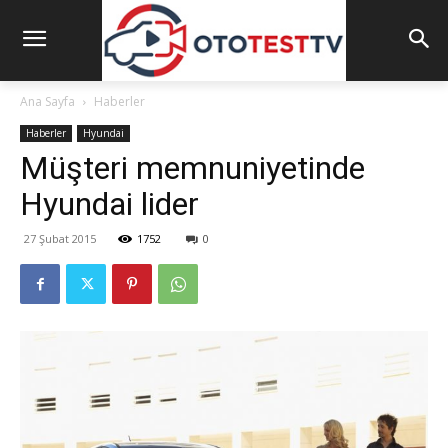
Ana Sayfa
Haberler
Haberler
Hyundai
Müşteri memnuniyetinde
Hyundai lider
27 Şubat 2015
1752
0