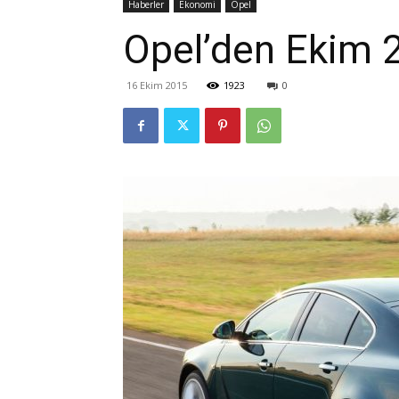
Haberler
Ekonomi
Opel
Opel’den Ekim 
16 Ekim 2015
1923
0