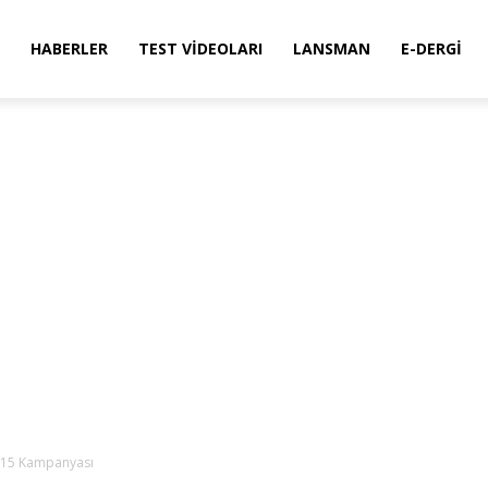
HABERLER
TEST VIDEOLARI
LANSMAN
E-DERGI
015 Kampanyası