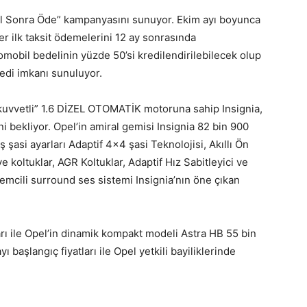
Yıl Sonra Öde” kampanyasını sunuyor. Ekim ayı boyunca
er ilk taksit ödemelerini 12 ay sonrasında
obil bedelinin yüzde 50’si kredilendirilebilecek olup
kredi imkanı sunuluyor.
 kuvvetli” 1.6 DİZEL OTOMATİK motoruna sahip Insignia,
ni bekliyor. Opel’in amiral gemisi Insignia 82 bin 900
iş şasi ayarları Adaptif 4×4 şasi Teknolojisi, Akıllı Ön
ve koltuklar, AGR Koltuklar, Adaptif Hız Sabitleyici ve
lemcili surround ses sistemi Insignia’nın öne çıkan
arı ile Opel’in dinamik kompakt modeli Astra HB 55 bin
 başlangıç fiyatları ile Opel yetkili bayiliklerinde