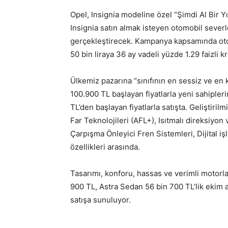
Opel, Insignia modeline özel “Şimdi Al Bir 
Insignia satın almak isteyen otomobil severl
gerçekleştirecek. Kampanya kapsamında otom
50 bin liraya 36 ay vadeli yüzde 1.29 faizli 
Ülkemiz pazarına “sınıfının en sessiz ve en
100.900 TL başlayan fiyatlarla yeni sahipleri
TL’den başlayan fiyatlarla satışta. Geliştirilm
Far Teknolojileri (AFL+), Isıtmalı direksiyon 
Çarpışma Önleyici Fren Sistemleri, Dijital iş
özellikleri arasında.
Tasarımı, konforu, hassas ve verimli motorl
900 TL, Astra Sedan 56 bin 700 TL’lik ekim ayı
satışa sunuluyor.