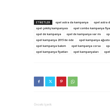
ETIKETLER
opel astra da kampanya
opel astra 
opel çekiliş kampanyası
opel combo kampanya fiyat
opel de kampanya
opel de kampanya var mı
op
opel kampanya 2015'de öde
opel kampanya ağusto
opel kampanya bakım
opel kampanya corsa
op
opel kampanya fiyatları
opel kampanyaları
opel
Önceki İçerik