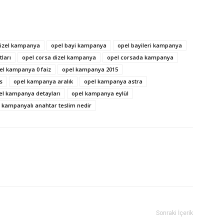
dizel kampanya
opel bayi kampanya
opel bayileri kampanya
ları
opel corsa dizel kampanya
opel corsada kampanya
el kampanya 0 faiz
opel kampanya 2015
s
opel kampanya aralık
opel kampanya astra
el kampanya detayları
opel kampanya eylül
 kampanyalı anahtar teslim nedir
Sonraki İçerik