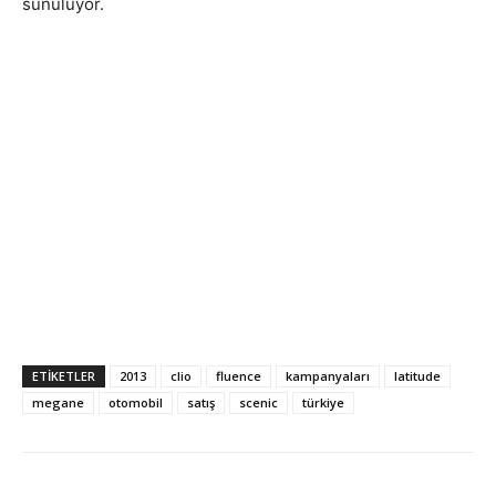
sunuluyor.
ETIKETLER
2013
clio
fluence
kampanyaları
latitude
megane
otomobil
satış
scenic
türkiye