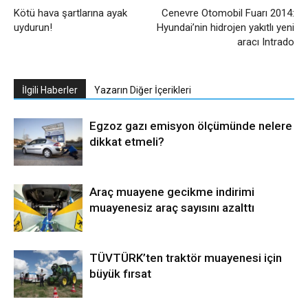
Kötü hava şartlarına ayak
Cenevre Otomobil Fuarı 2014:
uydurun!
Hyundai’nin hidrojen yakıtlı yeni
aracı Intrado
İlgili Haberler
Yazarın Diğer İçerikleri
Egzoz gazı emisyon ölçümünde nelere
dikkat etmeli?
Araç muayene gecikme indirimi
muayenesiz araç sayısını azalttı
TÜVTÜRK’ten traktör muayenesi için
büyük fırsat