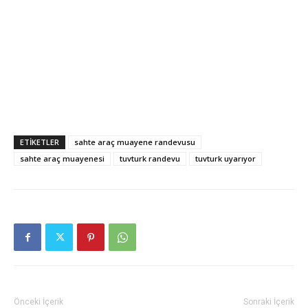
ETIKETLER
sahte araç muayene randevusu
sahte araç muayenesi
tuvturk randevu
tuvturk uyarıyor
Önceki İçerik
Sonraki İçerik