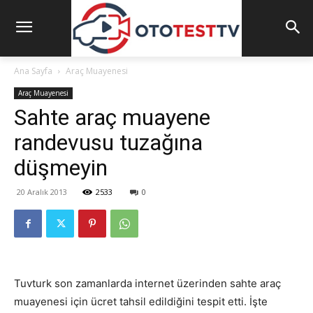
Ana Sayfa
Araç Muayenesi
Araç Muayenesi
Sahte araç muayene
randevusu tuzağına
düşmeyin
20 Aralık 2013
2533
0
Tuvturk son zamanlarda internet üzerinden sahte araç
muayenesi için ücret tahsil edildiğini tespit etti. İşte