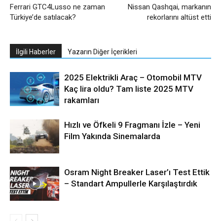
Ferrari GTC4Lusso ne zaman
Nissan Qashqai, markanın
Türkiye’de satılacak?
rekorlarını altüst etti
İlgili Haberler
Yazarın Diğer İçerikleri
2025 Elektrikli Araç – Otomobil MTV
Kaç lira oldu? Tam liste 2025 MTV
rakamları
Hızlı ve Öfkeli 9 Fragmanı İzle – Yeni
Film Yakında Sinemalarda
Osram Night Breaker Laser’ı Test Ettik
– Standart Ampullerle Karşılaştırdık