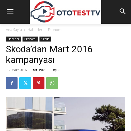
Ana Sayfa
Haberler
Ekonomi
Haberler
Ekonomi
Skoda
Skoda’dan Mart 2016
kampanyası
12 Mart 2016
1968
0