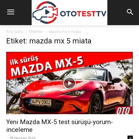
Ana Sayfa
Etiketler
Mazda mx 5 miata
Etiket: mazda mx 5 miata
Yeni Mazda MX-5 test sürüşü-yorum-
inceleme
-
28 Haziran 2016
0