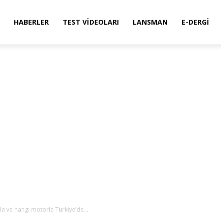
HABERLER
TEST VIDEOLARI
LANSMAN
E-DERGI
tla ve hangi motorla Türkiye’de…