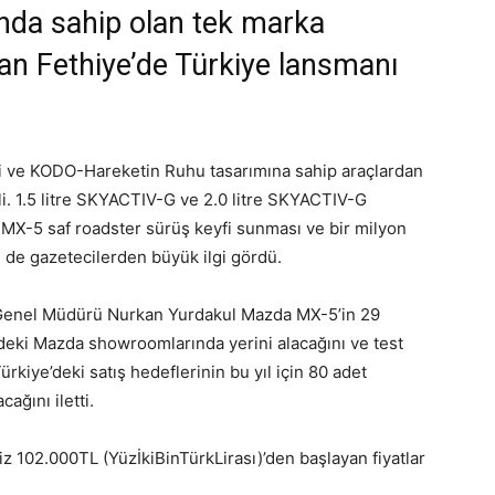
anda sahip olan tek marka
an Fethiye’de Türkiye lansmanı
 ve KODO-Hareketin Ruhu tasarımına sahip araçlardan
eli. 1.5 litre SKYACTIV-G ve 2.0 litre SKYACTIV-G
 MX-5 saf roadster sürüş keyfi sunması ve bir milyon
e de gazetecilerden büyük ilgi gördü.
Genel Müdürü Nurkan Yurdakul Mazda MX-5’in 29
deki Mazda showroomlarında yerini alacağını ve test
rkiye’deki satış hedeflerinin bu yıl için 80 adet
ağını iletti.
102.000TL (YüzİkiBinTürkLirası)’den başlayan fiyatlar