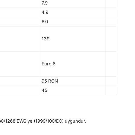
7.9
4.9
6.0
139
Euro 6
95 RON
45
80/1268 EWG’ye (1999/100/EC) uygundur.