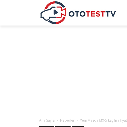
Ana Sayfa
Haberler
Yeni Mazda MX-5 kaç lira fiya