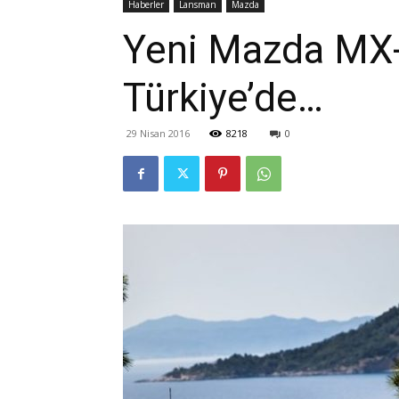
Haberler
Lansman
Mazda
Yeni Mazda MX-5
Türkiye’de…
29 Nisan 2016
8218
0