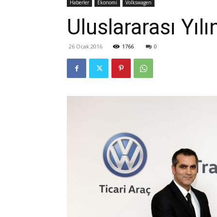
Haberler
Ekonomi
Volkswagen
Uluslararası Yıl
26 Ocak 2016
1766
0