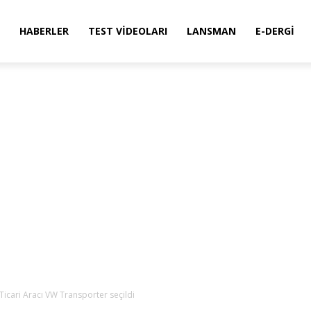
HABERLER
TEST VIDEOLARI
LANSMAN
E-DERGI
 Ticari Aracı VW Transporter seçildi