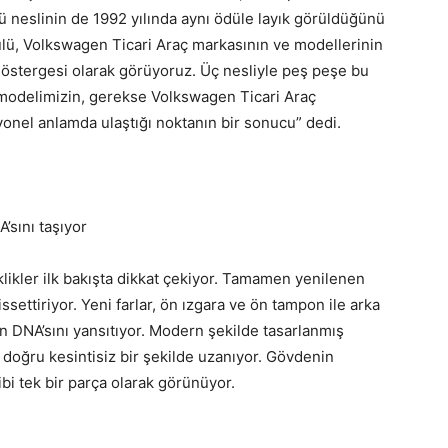
cü neslinin de 1992 yılında aynı ödüle layık görüldüğünü
ödülü, Volkswagen Ticari Araç markasının ve modellerinin
göstergesi olarak görüyoruz. Üç nesliyle peş peşe bu
modelimizin, gerekse Volkswagen Ticari Araç
onel anlamda ulaştığı noktanın bir sonucu” dedi.
’sını taşıyor
klikler ilk bakışta dikkat çekiyor. Tamamen yenilenen
settiriyor. Yeni farlar, ön ızgara ve ön tampon ile arka
n DNA’sını yansıtıyor. Modern şekilde tasarlanmış
 doğru kesintisiz bir şekilde uzanıyor. Gövdenin
bi tek bir parça olarak görünüyor.