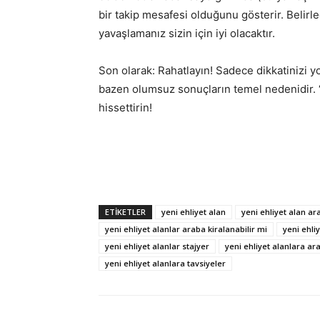
bir takip mesafesi olduğunu gösterir. Belirl
yavaşlamanız sizin için iyi olacaktır.
Son olarak: Rahatlayın! Sadece dikkatinizi y
bazen olumsuz sonuçların temel nedenidir. “
hissettirin!
ETIKETLER
yeni ehliyet alan
yeni ehliyet alan ar
yeni ehliyet alanlar araba kiralanabilir mi
yeni ehliy
yeni ehliyet alanlar stajyer
yeni ehliyet alanlara a
yeni ehliyet alanlara tavsiyeler