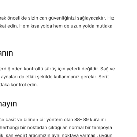
ak öncelikle sizin can güvenliğinizi sağlayacaktır. Hız
dikkat edin. Hem kısa yolda hem de uzun yolda mutlaka
anın
erdiğinden kontrollü sürüş için yeterli değildir. Sağ ve
 aynaları da etkili şekilde kullanmanız gerekir. Şerit
tlaka kontrol edin.
mayın
e basit ve bilinen bir yöntem olan 88- 89 kuralını
 herhangi bir noktadan çıktığı an normal bir tempoyla
iki saniyedir) aracımızın aynı noktaya varması, uygun