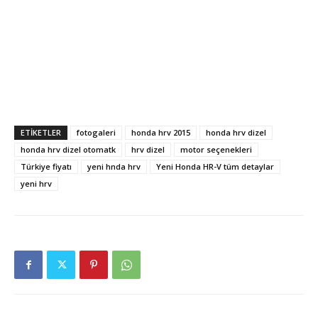
ETIKETLER
fotogaleri
honda hrv 2015
honda hrv dizel
honda hrv dizel otomatk
hrv dizel
motor seçenekleri
Türkiye fiyatı
yeni hnda hrv
Yeni Honda HR-V tüm detaylar
yeni hrv