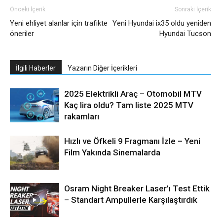
Önceki İçerik
Sonraki İçerik
Yeni ehliyet alanlar için trafikte
Yeni Hyundai ix35 oldu yeniden
öneriler
Hyundai Tucson
İlgili Haberler
Yazarın Diğer İçerikleri
2025 Elektrikli Araç – Otomobil MTV
Kaç lira oldu? Tam liste 2025 MTV
rakamları
Hızlı ve Öfkeli 9 Fragmanı İzle – Yeni
Film Yakında Sinemalarda
Osram Night Breaker Laser’ı Test Ettik
– Standart Ampullerle Karşılaştırdık