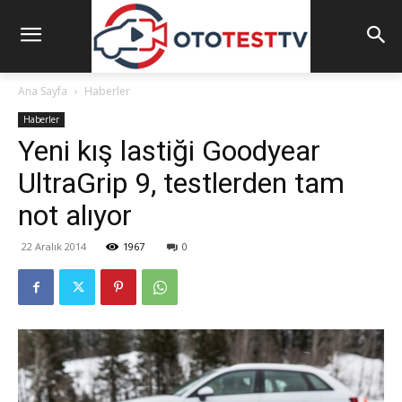
Ana Sayfa
Haberler
Haberler
Yeni kış lastiği Goodyear
UltraGrip 9, testlerden tam
not alıyor
22 Aralık 2014
1967
0