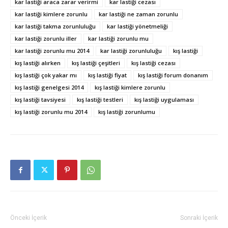
kar lastiği araca zarar verirmi
kar lastiği cezası
kar lastiği kimlere zorunlu
kar lastiği ne zaman zorunlu
kar lastiği takma zorunluluğu
kar lastiği yönetmeliği
kar lastiği zorunlu iller
kar lastiği zorunlu mu
kar lastiği zorunlu mu 2014
kar lastiği zorunluluğu
kış lastiği
kış lastiği alırken
kış lastiği çeşitleri
kış lastiği cezası
kış lastiği çok yakar mı
kış lastiği fiyat
kış lastiği forum donanım
kış lastiği genelgesi 2014
kış lastiği kimlere zorunlu
kış lastiği tavsiyesi
kış lastiği testleri
kış lastiği uygulaması
kış lastiği zorunlu mu 2014
kış lastiği zorunlumu
Önceki İçerik
Sonraki İçerik