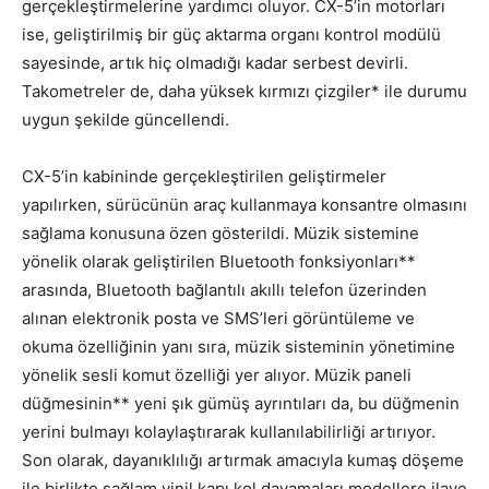
gerçekleştirmelerine yardımcı oluyor. CX-5’in motorları
ise, geliştirilmiş bir güç aktarma organı kontrol modülü
sayesinde, artık hiç olmadığı kadar serbest devirli.
Takometreler de, daha yüksek kırmızı çizgiler* ile durumu
uygun şekilde güncellendi.
CX-5’in kabininde gerçekleştirilen geliştirmeler
yapılırken, sürücünün araç kullanmaya konsantre olmasını
sağlama konusuna özen gösterildi. Müzik sistemine
yönelik olarak geliştirilen Bluetooth fonksiyonları**
arasında, Bluetooth bağlantılı akıllı telefon üzerinden
alınan elektronik posta ve SMS’leri görüntüleme ve
okuma özelliğinin yanı sıra, müzik sisteminin yönetimine
yönelik sesli komut özelliği yer alıyor. Müzik paneli
düğmesinin** yeni şık gümüş ayrıntıları da, bu düğmenin
yerini bulmayı kolaylaştırarak kullanılabilirliği artırıyor.
Son olarak, dayanıklılığı artırmak amacıyla kumaş döşeme
ile birlikte sağlam vinil kapı kol dayamaları modellere ilave