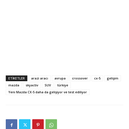
ETIKETLER
arazi aracı
avrupa
crossover
cx-5
gelişim
mazda
skyactiv
SUV
türkiye
Yeni Mazda CX-5 daha da gelişiyor ve test ediliyor