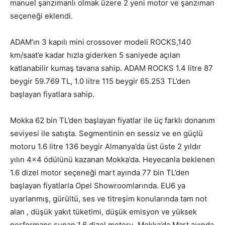
manuel şanzımanlı olmak üzere 2 yeni motor ve şanzıman
seçeneği eklendi.
ADAM’ın 3 kapılı mini crossover modeli ROCKS,140
km/saat’e kadar hızla giderken 5 saniyede açılan
katlanabilir kumaş tavana sahip. ADAM ROCKS 1.4 litre 87
beygir 59.769 TL, 1.0 litre 115 beygir 65.253 TL’den
başlayan fiyatlara sahip.
Mokka 62 bin TL’den başlayan fiyatlar ile üç farklı donanım
seviyesi ile satışta. Segmentinin en sessiz ve en güçlü
motoru 1.6 litre 136 beygir Almanya’da üst üste 2 yıldır
yılın 4×4 ödülünü kazanan Mokka’da. Heyecanla beklenen
1.6 dizel motor seçeneği mart ayında 77 bin TL’den
başlayan fiyatlarla Opel Showroomlarında. EU6 ya
uyarlanmış, gürültü, ses ve titreşim konularında tam not
alan , düşük yakıt tüketimi, düşük emisyon ve yüksek
performans sunan 1.6 dizel motoru, Mokka’da Mart ayında