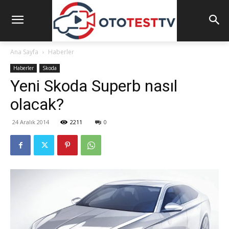
Ana Sayfa
Haberler
Haberler
Skoda
Yeni Skoda Superb nasıl
olacak?
24 Aralık 2014
2211
0