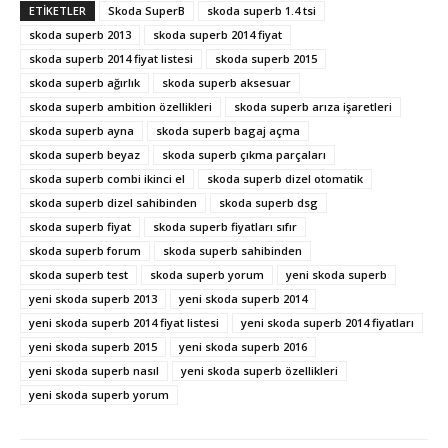
ETIKETLER
Skoda SuperB
skoda superb 1.4 tsi
skoda superb 2013
skoda superb 2014 fiyat
skoda superb 2014 fiyat listesi
skoda superb 2015
skoda superb ağırlık
skoda superb aksesuar
skoda superb ambition özellikleri
skoda superb arıza işaretleri
skoda superb ayna
skoda superb bagaj açma
skoda superb beyaz
skoda superb çıkma parçaları
skoda superb combi ikinci el
skoda superb dizel otomatik
skoda superb dizel sahibinden
skoda superb dsg
skoda superb fiyat
skoda superb fiyatları sıfır
skoda superb forum
skoda superb sahibinden
skoda superb test
skoda superb yorum
yeni skoda superb
yeni skoda superb 2013
yeni skoda superb 2014
yeni skoda superb 2014 fiyat listesi
yeni skoda superb 2014 fiyatları
yeni skoda superb 2015
yeni skoda superb 2016
yeni skoda superb nasıl
yeni skoda superb özellikleri
yeni skoda superb yorum