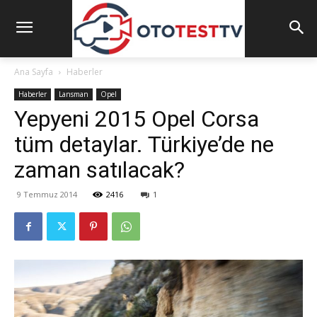
Ana Sayfa
Haberler
Haberler
Lansman
Opel
Yepyeni 2015 Opel Corsa
tüm detaylar. Türkiye’de ne
zaman satılacak?
9 Temmuz 2014
2416
1