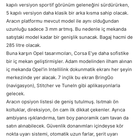
kapılı versiyon sportif görünüm geleneğini sürdürürken,
5 kapılı versiyon daha klasik bir arka kısma sahip olacak.
Aracın platformu mevcut model ile aynı olduğundan
uzunluğu sadece 3 mm artmış. Bu nedenle iç mekanda
satıştaki model kadar bir genişlik sunacak. Bagaj hacmi de
285 litre olacak.
Buna karşın Opel tasarımcıları, Corsa E’ye daha sofistike
bir iç mekan geliştirmişler. Adam modelinden ilham alınan
iç mekanda Opel’in Intellilink dokunmatik ekranı her şeyin
merkezinde yer alacak. 7 inçlik bu ekran BringGo
(navigasyon), Stitcher ve TuneIn gibi aplikasyonlarla
gelecek.
Aracın opsiyon listesi de geniş tutulmuş. Isıtmalı ön
koltuklar, direksiyon, ön cam ilk dikkat çekenler. Ayrıca
ambiyans ışıklandırma, tam boy panoramik cam tavan da
satın alınabilecek. Güvenlik donanımları içindeyse kör
nokta uyarı sistemi, otomatik uzun farlar, şerit uyarı