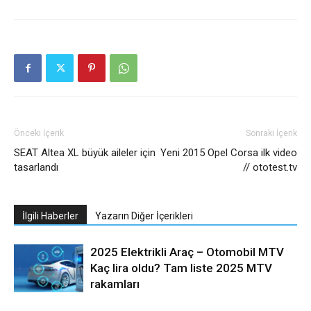
Önceki İçerik
Sonraki İçerik
SEAT Altea XL büyük aileler için
Yeni 2015 Opel Corsa ilk video
tasarlandı
// ototest.tv
İlgili Haberler
Yazarın Diğer İçerikleri
2025 Elektrikli Araç – Otomobil MTV
Kaç lira oldu? Tam liste 2025 MTV
rakamları