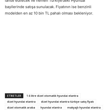
lanse edilecek ve hemen Türkiye’deki Hyundai
bayilerinde satışa sunulacak. Fiyatının ise benzinli
modelden en az 10 bin TL pahalı olması bekleniyor.
ETIKETLER
1.6 litre dizel otomatik hyundai elantra
dizel hyundai elantra
dizel hyundai elantra türkiye satış fiyatı
dizel otomatik araba
hyundai elantra
makyajlı hyundai elantra