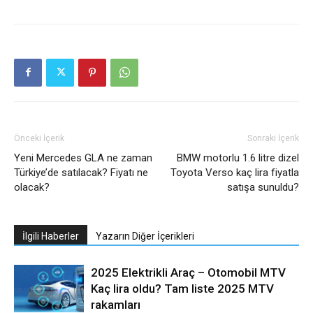
Önceki İçerik
Sonraki İçerik
Yeni Mercedes GLA ne zaman
BMW motorlu 1.6 litre dizel
Türkiye’de satılacak? Fiyatı ne
Toyota Verso kaç lira fiyatla
olacak?
satışa sunuldu?
İlgili Haberler
Yazarın Diğer İçerikleri
2025 Elektrikli Araç – Otomobil MTV
Kaç lira oldu? Tam liste 2025 MTV
rakamları