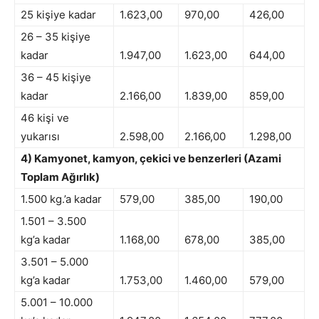
25 kişiye kadar
1.623,00
970,00
426,00
26 – 35 kişiye
kadar
1.947,00
1.623,00
644,00
36 – 45 kişiye
kadar
2.166,00
1.839,00
859,00
46 kişi ve
yukarısı
2.598,00
2.166,00
1.298,00
4) Kamyonet, kamyon, çekici ve benzerleri (Azami
Toplam Ağırlık)
1.500 kg.’a kadar
579,00
385,00
190,00
1.501 – 3.500
kg’a kadar
1.168,00
678,00
385,00
3.501 – 5.000
kg’a kadar
1.753,00
1.460,00
579,00
5.001 – 10.000