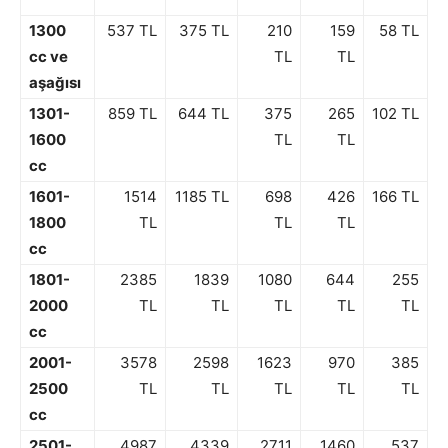
1300
537 TL
375 TL
210
159
58 TL
cc ve
TL
TL
aşağısı
1301-
859 TL
644 TL
375
265
102 TL
1600
TL
TL
cc
1601-
1514
1185 TL
698
426
166 TL
1800
TL
TL
TL
cc
1801-
2385
1839
1080
644
255
2000
TL
TL
TL
TL
TL
cc
2001-
3578
2598
1623
970
385
2500
TL
TL
TL
TL
TL
cc
2501-
4987
4339
2711
1460
537