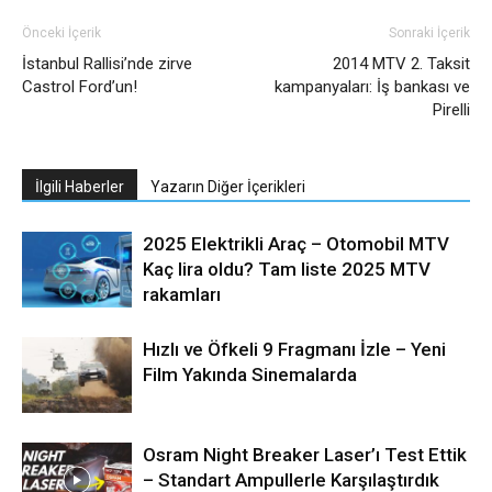
Önceki İçerik
Sonraki İçerik
İstanbul Rallisi’nde zirve
2014 MTV 2. Taksit
Castrol Ford’un!
kampanyaları: İş bankası ve
Pirelli
İlgili Haberler
Yazarın Diğer İçerikleri
2025 Elektrikli Araç – Otomobil MTV
Kaç lira oldu? Tam liste 2025 MTV
rakamları
Hızlı ve Öfkeli 9 Fragmanı İzle – Yeni
Film Yakında Sinemalarda
Osram Night Breaker Laser’ı Test Ettik
– Standart Ampullerle Karşılaştırdık