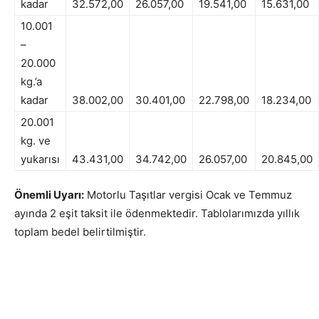
kadar
32.572,00
26.057,00
19.541,00
15.631,00
10.001
–
20.000
kg.’a
kadar
38.002,00
30.401,00
22.798,00
18.234,00
20.001
kg. ve
yukarısı
43.431,00
34.742,00
26.057,00
20.845,00
Önemli Uyarı:
Motorlu Taşıtlar vergisi Ocak ve Temmuz
ayında 2 eşit taksit ile ödenmektedir. Tablolarımızda yıllık
toplam bedel belirtilmiştir.