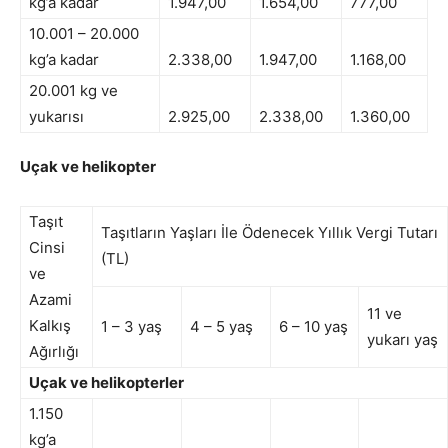
kg’a kadar
1.947,00
1.654,00
777,00
10.001 – 20.000
kg’a kadar
2.338,00
1.947,00
1.168,00
20.001 kg ve
yukarısı
2.925,00
2.338,00
1.360,00
Uçak ve helikopter
Taşıt
Taşıtların Yaşları İle Ödenecek Yıllık Vergi Tutarı
Cinsi
(TL)
ve
Azami
11 ve
Kalkış
1 – 3 yaş
4 – 5 yaş
6 – 10 yaş
yukarı yaş
Ağırlığı
Uçak ve helikopterler
1.150
kg’a