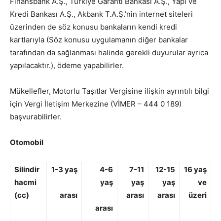
Finansbank A.Ş., Türkiye Garanti Bankası A.Ş., Yapı ve
Kredi Bankası A.Ş., Akbank T.A.Ş.’nin internet siteleri
üzerinden de söz konusu bankaların kendi kredi
kartlarıyla (Söz konusu uygulamanın diğer bankalar
tarafından da sağlanması halinde gerekli duyurular ayrıca
yapılacaktır.), ödeme yapabilirler.
Mükellefler, Motorlu Taşıtlar Vergisine ilişkin ayrıntılı bilgi
için Vergi İletişim Merkezine (VİMER – 444 0 189)
başvurabilirler.
Otomobil
Silindir
1-3 yaş
4-6
7-11
12-15
16 yaş
hacmi
yaş
yaş
yaş
ve
(cc)
arası
arası
arası
üzeri
arası