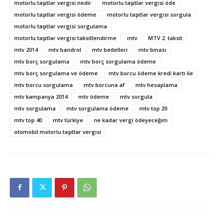
motorlu taşıtlar vergisi nedir
motorlu taşıtlar vergisi öde
motorlu taşıtlar vergisi ödeme
motorlu taşıtlar vergisi sorgula
motorlu taşıtlar vergisi sorgulama
motorlu taşıtlar vergisi taksitlendirme
mtv
MTV 2. taksit
mtv 2014
mtv bandrol
mtv bedelleri
mtv binası
mtv borç sorgulama
mtv borç sorgulama ödeme
mtv borç sorgulama ve ödeme
mtv borcu ödeme kredi kartı ile
mtv borcu sorgulama
mtv borcuna af
mtv hesaplama
mtv kampanya 2014
mtv ödeme
mtv sorgula
mtv sorgulama
mtv sorgulama ödeme
mtv top 20
mtv top 40
mtv türkiye
ne kadar vergi ödeyeceğim
otomobil motorlu taşıtlar vergisi