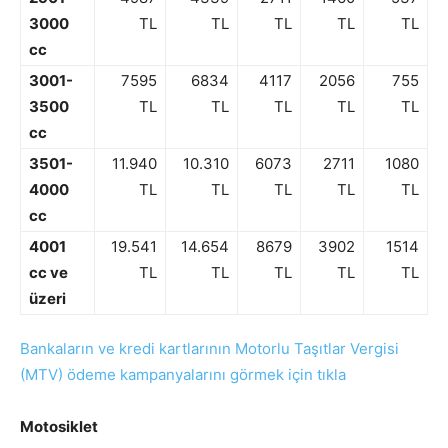
3000
TL
TL
TL
TL
TL
cc
3001-
7595
6834
4117
2056
755
3500
TL
TL
TL
TL
TL
cc
3501-
11.940
10.310
6073
2711
1080
4000
TL
TL
TL
TL
TL
cc
4001
19.541
14.654
8679
3902
1514
cc ve
TL
TL
TL
TL
TL
üzeri
Bankaların ve kredi kartlarının Motorlu Taşıtlar Vergisi
(MTV) ödeme kampanyalarını görmek için tıkla
Motosiklet