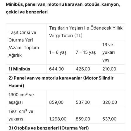
Minibüs, panel van, motorlu karavan, otobüs, kamyon,
çekici ve benzerleri
Taşıtların Yaşları ile Ödenecek Yıllık
Taşıt Cinsi ve
Vergi Tutarı (TL)
Oturma Yeri
16 ve
/Azami Toplam
1 – 6 yaş
7 – 15 yaş
yukarı
Ağırlık
yaş
1) Minibüs
644,00
426,00
210,00
2) Panel van ve motorlu karavanlar (Motor Silindir
Hacmi)
1900 cm
³
ve
aşağısı
859,00
537,00
320,00
1901 cm
³
ve
yukarısı
1.298,00
859,00
537,00
3) Otobüs ve benzerleri (Oturma Yeri)