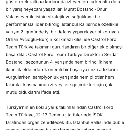
göstererek ralli parkurlarında izleyenlere adrenalin dolu
bir yarış heyecanı yaşattılar. Murat Bostancı-Onur
Vatansever ikilisinin stratejik ve soğukkanlı bir
performansla lider bitirdiği İstanbul Rallisi’nde özellikle
yarışın 2. gününde iyi bir defans yaparak yerini koruyan
Orhan Avcıoğlu-Burçin Korkmaz ikilisi ise Castrol Ford
Team Türkiye takımını gururlandıran bir diğer ekip olmayı
başardılar. Castrol Ford Team Türkiye Direktörü Serdar
Bostancı, sezonunun 4. yarışında hem birincilik hem
ikincilik elde ederek önemli bir başarıya imza attıklarını
vurgularken, şampiyonluk yarışında hem pilotlar hem
takımlar klasmanında zirveyi ele geçirdikleri için çok
mutlu olduklarını ifade etti.
Türkiye’nin en köklü yarış takımlarından Castrol Ford
Team Türkiye, 12-13 Temmuz tarihlerinde İSOK
tarafından organize edilecek 35. İstanbul Rallisi’nde duble
yaparak muhteşem bir performansla zafere imza attı.