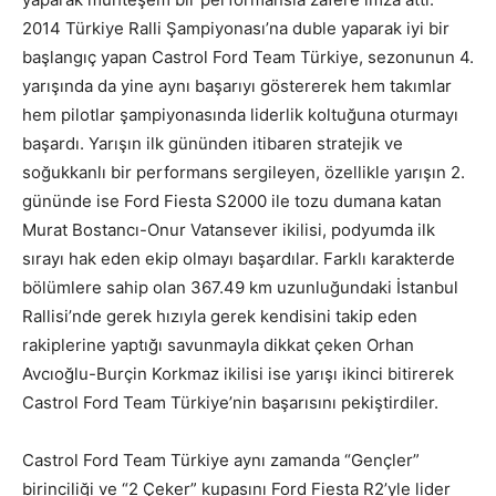
2014 Türkiye Ralli Şampiyonası’na duble yaparak iyi bir
başlangıç yapan Castrol Ford Team Türkiye, sezonunun 4.
yarışında da yine aynı başarıyı göstererek hem takımlar
hem pilotlar şampiyonasında liderlik koltuğuna oturmayı
başardı. Yarışın ilk gününden itibaren stratejik ve
soğukkanlı bir performans sergileyen, özellikle yarışın 2.
gününde ise Ford Fiesta S2000 ile tozu dumana katan
Murat Bostancı-Onur Vatansever ikilisi, podyumda ilk
sırayı hak eden ekip olmayı başardılar. Farklı karakterde
bölümlere sahip olan 367.49 km uzunluğundaki İstanbul
Rallisi’nde gerek hızıyla gerek kendisini takip eden
rakiplerine yaptığı savunmayla dikkat çeken Orhan
Avcıoğlu-Burçin Korkmaz ikilisi ise yarışı ikinci bitirerek
Castrol Ford Team Türkiye’nin başarısını pekiştirdiler.
Castrol Ford Team Türkiye aynı zamanda “Gençler”
birinciliği ve “2 Çeker” kupasını Ford Fiesta R2’yle lider