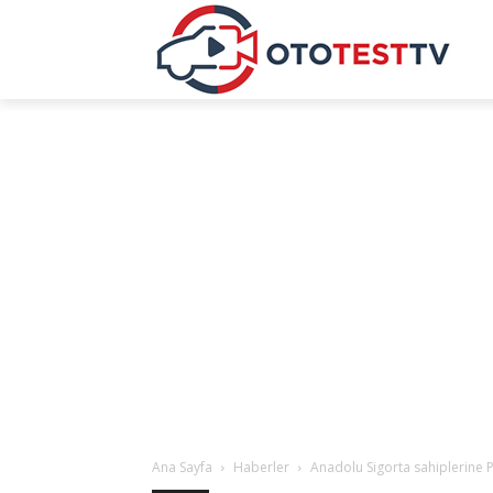
Ana Sayfa
Haberler
Anadolu Sigorta sahiplerine Pi