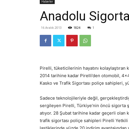
Haberler
Anadolu Sigorta 
16 Aralık 2013
1824
1
Pirelli, tüketicilerinin hayatını kolaylaştı
2014 tarihine kadar Pirelli’den otomobil, 4×4
Kasko ve Trafik Sigortası poliçe sahipleri, y
Sadece teknolojileriyle değil, gerçekleştird
sergileyen Pirelli, Türkiye’nin öncü sigorta
atıyor. 28 Şubat tarihine kadar geçerli ol
trafik sigortası poliçe sahipleri Pirelli Yetkil
lastiklerinde yüzde 20 indirim avantajından 