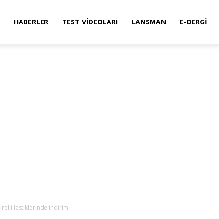
HABERLER
TEST VIDEOLARI
LANSMAN
E-DERGI
relli lastiklerinde indirim