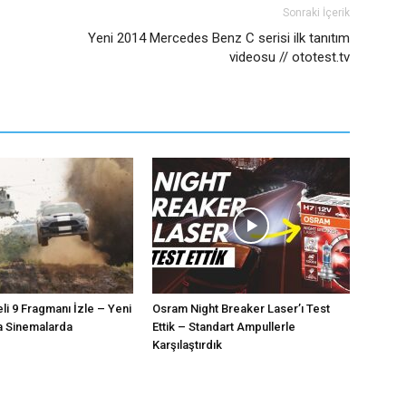
Sonraki İçerik
Yeni 2014 Mercedes Benz C serisi ilk tanıtım
videosu // ototest.tv
eli 9 Fragmanı İzle – Yeni
Osram Night Breaker Laser’ı Test
a Sinemalarda
Ettik – Standart Ampullerle
Karşılaştırdık