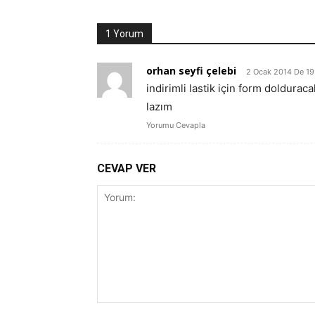
1 Yorum
orhan seyfi çelebi
2 Ocak 2014 De 19
indirimli lastik için form doldur
lazım
Yorumu Cevapla
CEVAP VER