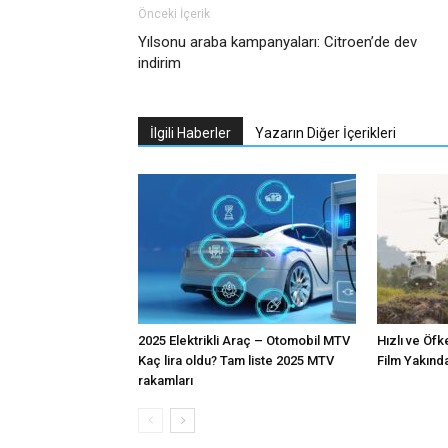
Önceki İçerik
Yılsonu araba kampanyaları: Citroen’de dev
indirim
İlgili Haberler
Yazarın Diğer İçerikleri
2025 Elektrikli Araç – Otomobil MTV
Hızlı ve Öfk
Kaç lira oldu? Tam liste 2025 MTV
Film Yakınd
rakamları