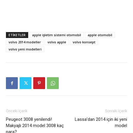
ETIKETLER
apple işletim sistemi otomobil
apple otomobil
volvo 2014 modeller
volvo apple
volvo konsept
volvo yeni modelleri
Önceki İçerik
Sonraki İçerik
Peugeot 3008 yenilendi!
Lassa’dan 2014 için iki yeni
Makyajlı 2014 model 3008 kaç
model
para?