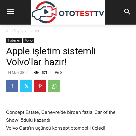
Ana Sayfa
Haberler
Haberler
Volvo
Apple işletim sistemli
Volvo’lar hazır!
14 Mart 2014
1571
0
Concept Estate, Cenevre’de birden fazla ‘Car of the
Show’ ödülü kazandı:
Volvo Cars’ın üçüncü konsept otomobili üçledi