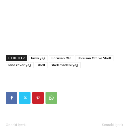
ETIKETLER
bmw yağ
Borusan Oto
Borusan Oto ve Shell
land rover yağ
shell
shell madeni yağ
Önceki İçerik
Sonraki İçerik