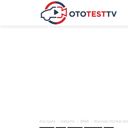
Ana Sayfa
Haberler
BMW
Borusan Oto’dan ikinc