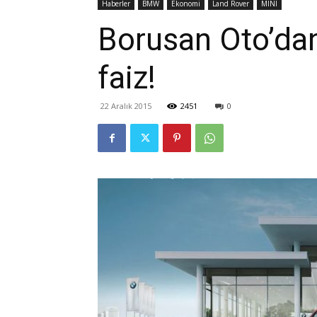
Haberler
BMW
Ekonomi
Land Rover
MINI
Borusan Oto’dan
faiz!
22 Aralık 2015
2451
0