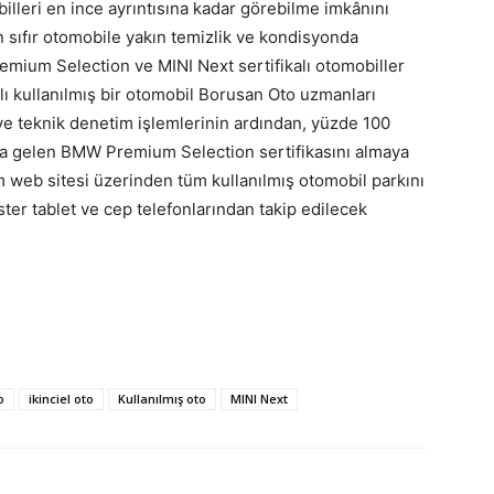
leri en ince ayrıntısına kadar görebilme imkânını
in sıfır otomobile yakın temizlik ve kondisyonda
mium Selection ve MINI Next sertifikalı otomobiller
ylı kullanılmış bir otomobil Borusan Oto uzmanları
 ve teknik denetim işlemlerinin ardından, yüzde 100
ına gelen BMW Premium Selection sertifikasını almaya
 web sitesi üzerinden tüm kullanılmış otomobil parkını
 ister tablet ve cep telefonlarından takip edilecek
o
ikinciel oto
Kullanılmış oto
MINI Next