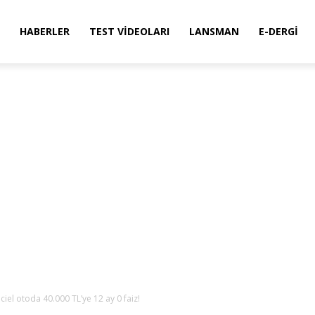
HABERLER
TEST VIDEOLARI
LANSMAN
E-DERGI
iel otoda 40.000 TL’ye 12 ay 0 faiz!