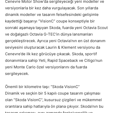
Cenevre Motor Show’da sergileyeceği yeni modeller ve
versiyonlarla bir kez daha vurgulayacak. Son yıllarda
dinamik modeller ve tasarım felsefesindeki gelişimle
kaydettiği başarıyı “VisionC” coupe konseptiyle bir
sonraki aşamaya taşıyan Skoda, fuarda yeni Octavia Scout
ve doğalgazlı Octavia G-TEC’in dünya lansmanları
gerçekleştirecek. Ayrıca yeni Octavia’nın en üst donanım
seviyesini oluşturacak Laurin & Klement versiyonu da
Cenevre’de ilk kez görücüye çıkacak. Skoda, sportif
donanımlara sahip Yeti, Rapid Spaceback ve Citigo’nun
yeni Monte Carlo özel versiyonlarını da fuarda
sergileyecek.
Önemli bir kilometre taşı: “Skoda VisionC”
Dinamik ve seçkin bir 5 kapılı coupe tasarım çalışması
olan “Skoda VisionC”, kusursuz çizgileri ve mükemmel
orantılara sahip hatlarıyla ön plana çıkıyor. Skoda’nın bu
tasarım çalışması, aynı zamanda fonksiyonellik ve