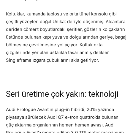
Koltuklar, kumanda tablosu ve orta tünel konsolu gibi
çeşitli yüzeyler, doğal Unikat deriyle döşenmiş. Alcantara
deriden cömert boyutlardaki şeritler, gözlerin kolçakların
üstünde bulunan kapı yuva ve dolgularından geriye, bagaj
bölmesine çevrilmesine yol açıyor. Koltuk orta
çizgilerinde yer alan ustalıkla tasarlanmış delikler
Singleframe ızgara çubuklarını akla getiriyor.
Seri üretime çok yakın: teknoloji
Audi Prologue Avant’ın plug-in hibridi, 2015 yazında
piyasaya sürülecek Audi Q7 e-tron quattro’da bulunan
güç aktarma organlarının hemen hemen aynısı. Audi
Prologue Avant’a monte edilen 3.0 TDI motor maksimum