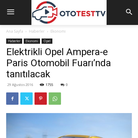
Ana Sayfa
Haberler
Ekonomi
Haberler
Ekonomi
Opel
Elektrikli Opel Ampera-e
Paris Otomobil Fuarı’nda
tanıtılacak
29 Ağustos 2016
1755
0