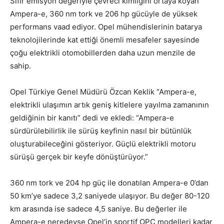
Sıfır emisyon değeriyle çevreci kimliğini ortaya koyan
Ampera-e, 360 nm tork ve 206 hp gücüyle de yüksek
performans vaad ediyor. Opel mühendislerinin batarya
teknolojilerinde kat ettiği önemli mesafeler sayesinde
çoğu elektrikli otomobillerden daha uzun menzile de
sahip.
Opel Türkiye Genel Müdürü Özcan Keklik “Ampera-e,
elektrikli ulaşımın artık geniş kitlelere yayılma zamanının
geldiğinin bir kanıtı” dedi ve ekledi: “Ampera-e
sürdürülebilirlik ile sürüş keyfinin nasıl bir bütünlük
oluşturabileceğini gösteriyor. Güçlü elektrikli motoru
sürüşü gerçek bir keyfe dönüştürüyor.”
360 nm tork ve 204 hp güç ile donatılan Ampera-e 0’dan
50 km’ye sadece 3,2 saniyede ulaşıyor. Bu değer 80-120
km arasında ise sadece 4,5 saniye. Bu değerler ile
Ampera-e neredeyse Opel’in sportif OPC modelleri kadar