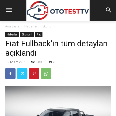
Ana Sayfa
Haberler
Ekonomi
Haberler
Ekonomi
Fiat
Fiat Fullback’in tüm detayları
açıklandı
12 Kasım 2015
3483
0