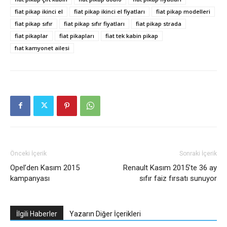
fiat pikap ikinci el
fiat pikap ikinci el fiyatları
fiat pikap modelleri
fiat pikap sıfır
fiat pikap sıfır fiyatları
fiat pikap strada
fiat pikaplar
fiat pikapları
fiat tek kabin pikap
fıat kamyonet ailesi
Önceki İçerik
Sonraki İçerik
Opel’den Kasım 2015
Renault Kasım 2015’te 36 ay
kampanyası
sıfır faiz fırsatı sunuyor
İlgili Haberler
Yazarın Diğer İçerikleri