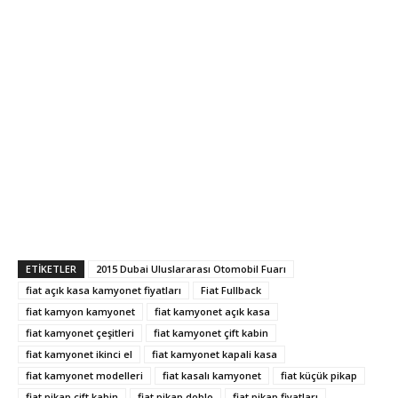
ETIKETLER
2015 Dubai Uluslararası Otomobil Fuarı
fiat açık kasa kamyonet fiyatları
Fiat Fullback
fiat kamyon kamyonet
fiat kamyonet açık kasa
fiat kamyonet çeşitleri
fiat kamyonet çift kabin
fiat kamyonet ikinci el
fiat kamyonet kapali kasa
fiat kamyonet modelleri
fiat kasalı kamyonet
fiat küçük pikap
fiat pikap çift kabin
fiat pikap doblo
fiat pikap fiyatları