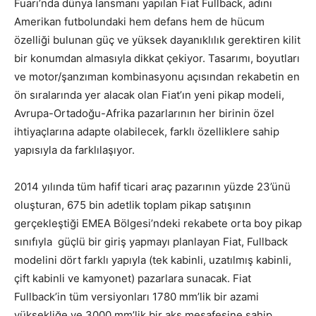
Fuarı’nda dünya lansmanı yapılan Fiat Fullback, adını
Amerikan futbolundaki hem defans hem de hücum
özelliği bulunan güç ve yüksek dayanıklılık gerektiren kilit
bir konumdan almasıyla dikkat çekiyor. Tasarımı, boyutları
ve motor/şanzıman kombinasyonu açısından rekabetin en
ön sıralarında yer alacak olan Fiat’ın yeni pikap modeli,
Avrupa-Ortadoğu-Afrika pazarlarının her birinin özel
ihtiyaçlarına adapte olabilecek, farklı özelliklere sahip
yapısıyla da farklılaşıyor.
2014 yılında tüm hafif ticari araç pazarının yüzde 23’ünü
oluşturan, 675 bin adetlik toplam pikap satışının
gerçekleştiği EMEA Bölgesi’ndeki rekabete orta boy pikap
sınıfıyla güçlü bir giriş yapmayı planlayan Fiat, Fullback
modelini dört farklı yapıyla (tek kabinli, uzatılmış kabinli,
çift kabinli ve kamyonet) pazarlara sunacak. Fiat
Fullback’in tüm versiyonları 1780 mm’lik bir azami
yüksekliğe ve 3000 mm’lik bir aks mesafesine sahip