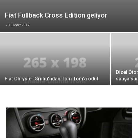
Fiat Fullback Cross Edition geliyor
-
15 Mart 2017
Dizel Oto
Fiat Chrysler Grubu’ndan Tom Tom’a ödül
satışa su