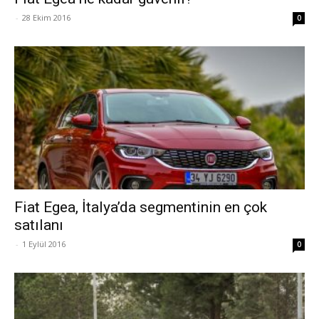
-
28 Ekim 2016
0
Fiat Egea, İtalya’da segmentinin en çok
satılanı
-
1 Eylül 2016
0