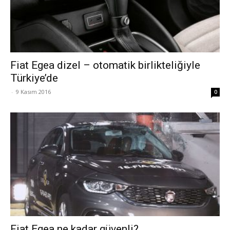
Fiat Egea dizel – otomatik birlikteliğiyle
Türkiye’de
-
9 Kasım 2016
0
Fiat Egea ne kadar güvenli?