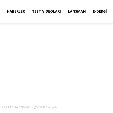
HABERLER
TEST VIDEOLARI
LANSMAN
E-DERGI
le ilgili tüm haberler – görseller ve yeni...