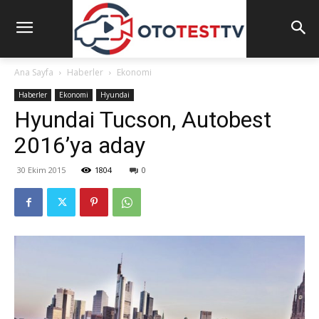
Ana Sayfa
Haberler
Ekonomi
Haberler
Ekonomi
Hyundai
Hyundai Tucson, Autobest
2016’ya aday
30 Ekim 2015
1804
0