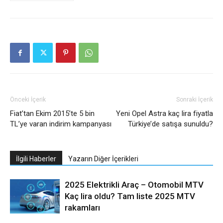
Önceki İçerik
Sonraki İçerik
Fiat’tan Ekim 2015’te 5 bin
Yeni Opel Astra kaç lira fiyatla
TL’ye varan indirim kampanyası
Türkiye’de satışa sunuldu?
İlgili Haberler
Yazarın Diğer İçerikleri
2025 Elektrikli Araç – Otomobil MTV
Kaç lira oldu? Tam liste 2025 MTV
rakamları