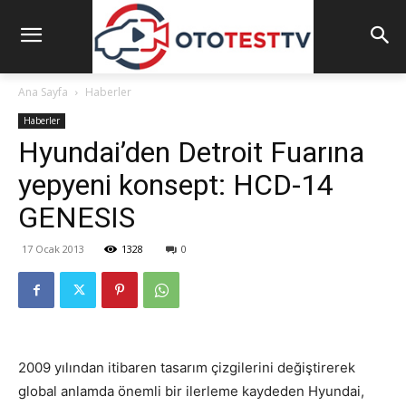
Ana Sayfa
Haberler
Haberler
Hyundai’den Detroit Fuarına
yepyeni konsept: HCD-14
GENESIS
17 Ocak 2013
1328
0
2009 yılından itibaren tasarım çizgilerini değiştirerek
global anlamda önemli bir ilerleme kaydeden Hyundai,