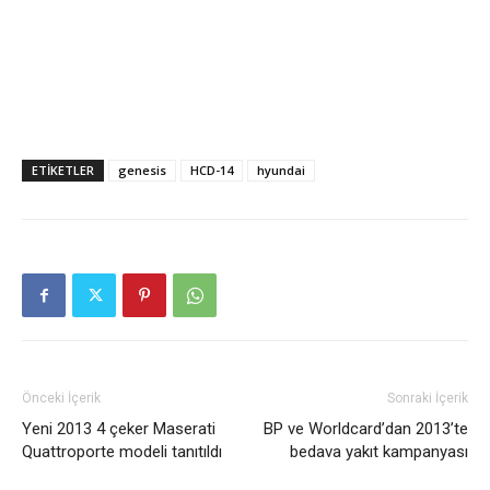
ETIKETLER
genesis
HCD-14
hyundai
Önceki İçerik
Sonraki İçerik
Yeni 2013 4 çeker Maserati
BP ve Worldcard’dan 2013’te
Quattroporte modeli tanıtıldı
bedava yakıt kampanyası