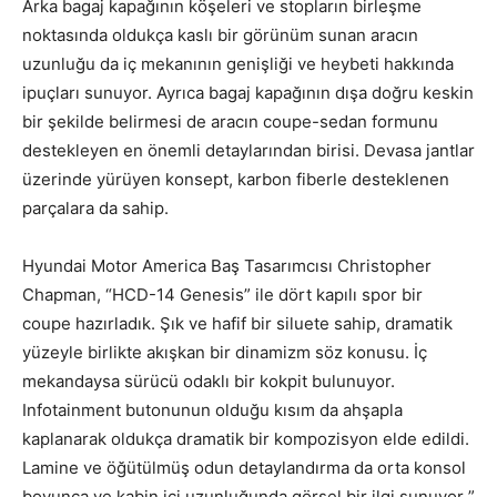
Arka bagaj kapağının köşeleri ve stopların birleşme
noktasında oldukça kaslı bir görünüm sunan aracın
uzunluğu da iç mekanının genişliği ve heybeti hakkında
ipuçları sunuyor. Ayrıca bagaj kapağının dışa doğru keskin
bir şekilde belirmesi de aracın coupe-sedan formunu
destekleyen en önemli detaylarından birisi. Devasa jantlar
üzerinde yürüyen konsept, karbon fiberle desteklenen
parçalara da sahip.
Hyundai Motor America Baş Tasarımcısı Christopher
Chapman, “HCD-14 Genesis” ile dört kapılı spor bir
coupe hazırladık. Şık ve hafif bir siluete sahip, dramatik
yüzeyle birlikte akışkan bir dinamizm söz konusu. İç
mekandaysa sürücü odaklı bir kokpit bulunuyor.
Infotainment butonunun olduğu kısım da ahşapla
kaplanarak oldukça dramatik bir kompozisyon elde edildi.
Lamine ve öğütülmüş odun detaylandırma da orta konsol
boyunca ve kabin içi uzunluğunda görsel bir ilgi sunuyor ”