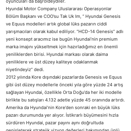
oyuncuları da başroldeydiler.
Hyundai Motor Company Uluslararası Operasyonlar
Bölüm Başkanı ve COO’su Tak Uk Im, “ Hyundai Genesis
ve Equus modelleri artık global lüks pazarın ciddi
yarışmacıları olarak kabul ediliyor. “HCD-14 Genesis” adlı
yeni konsept aracımız ise bugün Hyundai’nin premium
marka imajını yükseltmek için hazırladığımız en önemli
yeniliklerden birisi. Hyundai markası olarak daima
yeniliklere ve üst düzey kaliteye odaklanmak
niyetindeyiz” dedi.
2012 yılında Kore dışındaki pazarlarda Genesis ve Equus
gibi üst düzey modellerle önceki yıla göre yüzde 24 artış
sağlayan Hyundai, özellikle Orta Doğu’da her iki modelle
birlikte bu satışları 4.132 adetle yüzde 45 oranında artırdı.
Amerika da Hyundai’nin Kore’den sonraki en büyük lüks
pazarı durumunda yer alıyor. İstikrarlı büyümesini hızla
sürdüren Hyundai, pazar payını aynı doğrultuda
genişleterek stratejik vizyon değerleri bakımından ünlü