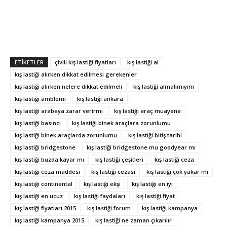
ETIKETLER
çivili kış lastiği fiyatları
kış lastiği al
kış lastiği alırken dikkat edilmesi gerekenler
kış lastiği alırken nelere dikkat edilmeli
kış lastiği almalımıyım
kış lastiği amblemi
kış lastiği ankara
kış lastiği arabaya zarar verirmi
kış lastiği araç muayene
kış lastiği basıncı
kış lastiği binek araçlara zorunlumu
kış lastiği binek araçlarda zorunlumu
kış lastiği bitiş tarihi
kış lastiği bridgestone
kış lastiği bridgestone mu goodyear mı
kış lastiği buzda kayar mı
kış lastiği çeşitleri
kış lastiği ceza
kış lastiği ceza maddesi
kış lastiği cezası
kış lastiği çok yakar mı
kış lastiği continental
kış lastiği ekşi
kış lastiği en iyi
kış lastiği en ucuz
kış lastiği faydaları
kış lastiği fiyat
kış lastiği fiyatları 2015
kış lastiği forum
kış lastiği kampanya
kış lastiği kampanya 2015
kış lastiği ne zaman çıkarılır