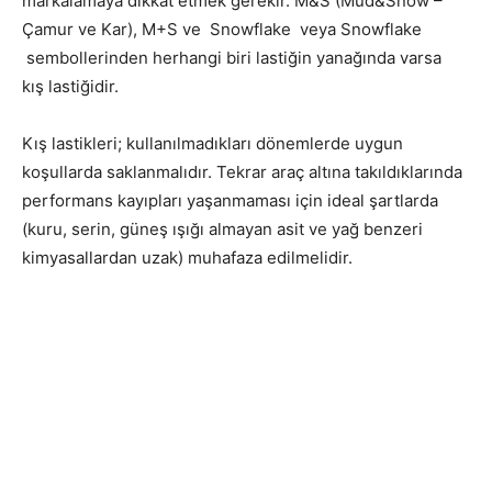
markalamaya dikkat etmek gerekir. M&S (Mud&Snow –
Çamur ve Kar), M+S ve Snowflake veya Snowflake
sembollerinden herhangi biri lastiğin yanağında varsa
kış lastiğidir.
Kış lastikleri; kullanılmadıkları dönemlerde uygun
koşullarda saklanmalıdır. Tekrar araç altına takıldıklarında
performans kayıpları yaşanmaması için ideal şartlarda
(kuru, serin, güneş ışığı almayan asit ve yağ benzeri
kimyasallardan uzak) muhafaza edilmelidir.