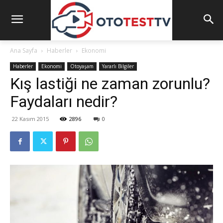
Ana Sayfa
Haberler
Ekonomi
Haberler
Ekonomi
Otoyaşam
Yararlı Bilgiler
Kış lastiği ne zaman zorunlu?
Faydaları nedir?
22 Kasım 2015
2896
0