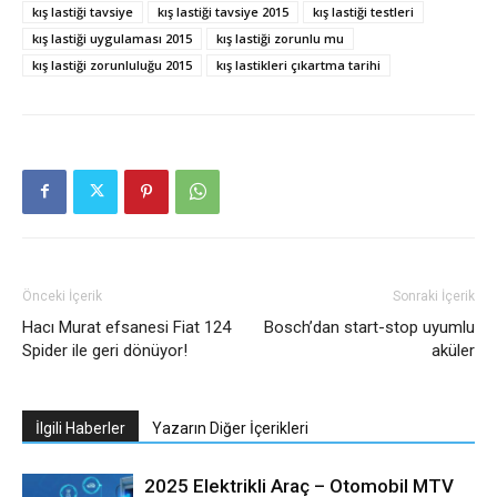
kış lastiği tavsiye
kış lastiği tavsiye 2015
kış lastiği testleri
kış lastiği uygulaması 2015
kış lastiği zorunlu mu
kış lastiği zorunluluğu 2015
kış lastikleri çıkartma tarihi
Önceki İçerik
Sonraki İçerik
Hacı Murat efsanesi Fiat 124
Bosch’dan start-stop uyumlu
Spider ile geri dönüyor!
aküler
İlgili Haberler
Yazarın Diğer İçerikleri
2025 Elektrikli Araç – Otomobil MTV