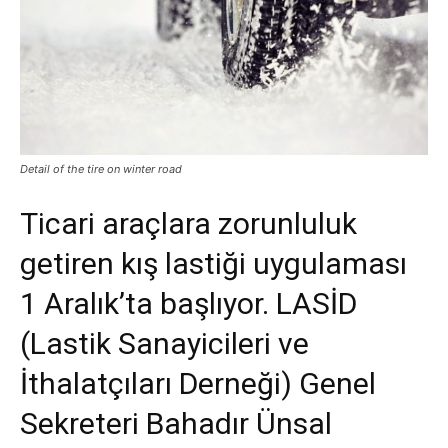
Detail of the tire on winter road
Ticari araçlara zorunluluk
getiren kış lastiği uygulaması
1 Aralık’ta başlıyor. LASİD
(Lastik Sanayicileri ve
İthalatçıları Derneği) Genel
Sekreteri Bahadır Ünsal