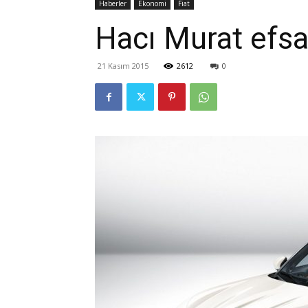
Haberler
Ekonomi
Fiat
Hacı Murat efsan
21 Kasım 2015
2612
0