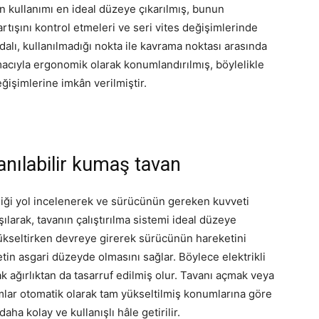
n kullanımı en ideal düzeye çıkarılmış, bunun
tışını kontrol etmeleri ve seri vites değişimlerinde
alı, kullanılmadığı nokta ile kavrama noktası arasında
acıyla ergonomik olarak konumlandırılmış, böylelikle
eğişimlerine imkân verilmiştir.
lanılabilir kumaş tavan
diği yol incelenerek ve sürücünün gereken kuvveti
ılarak, tavanın çalıştırılma sistemi ideal düzeye
ükseltirken devreye girerek sürücünün hareketini
in asgari düzeyde olmasını sağlar. Böylece elektrikli
rak ağırlıktan da tasarruf edilmiş olur. Tavanı açmak veya
 camlar otomatik olarak tam yükseltilmiş konumlarına göre
ha kolay ve kullanışlı hâle getirilir.