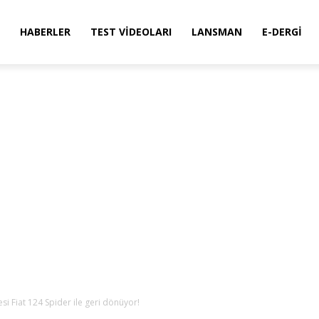
HABERLER
TEST VIDEOLARI
LANSMAN
E-DERGI
si Fiat 124 Spider ile geri dönüyor!