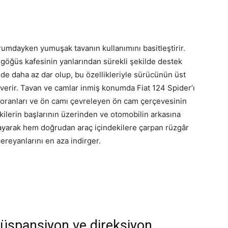
urumdayken yumuşak tavanın kullanımını basitleştirir.
 göğüs kafesinin yanlarından sürekli şekilde destek
e daha az dar olup, bu özellikleriyle sürücünün üst
verir. Tavan ve camlar inmiş konumda Fiat 124 Spider’ı
ı oranları ve ön camı çevreleyen ön cam çerçevesinin
kilerin başlarının üzerinden ve otomobilin arkasına
layarak hem doğrudan araç içindekilere çarpan rüzgâr
reyanlarını en aza indirger.
süspansiyon ve direksiyon