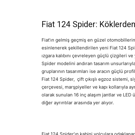
Fiat 124 Spider: Köklerde
Fiat’ın gelmiş geçmiş en güzel otomobilleri
esinlenerek şekillendirilen yeni Fiat 124 Spid
ızgara kalıbını çevreleyen güçlü çizgileri ve y
Spider modelini andıran tasarım unsurlarıyla
gruplarının tasarımları ise aracın güçlü pro
Fiat 124 Spider, çift çıkışlı egzoz sistemi, 
çerçevesi, marşpiyeller ve kapı kollarıyla ay
olarak sunulan 16 inç alaşım jantlar ve LED 
diğer ayrıntılar arasında yer alıyor.
Fiat 124 Spider’ın kabini yolculara odaklan