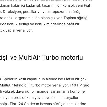
nan kabin içi kadar şık tasarımlı ön konsol, yeni Fiat
or. Direksiyon, pedallar ve vites topuzunun sürüş
e odaklı ergonomisi ön plana çıkıyor. Toplam ağırlığı
’da koltuk sırtlığı ve koltuk minderinde hafif bir
k yapısı yer alıyor.
tişli ve MultiAir Turbo motorlu
4 Spider’ın kaslı kaputunun altında ise Fiat’ın bir çok
MultiAir teknolojili turbo motor yer alıyor. 140 HP güç
sli yüksek dayanıklı bir manuel şanzımanla kombine
lüminyum pres döküm yuvası ve özel materyaller
sahip.. Fiat 124 Spider’ın hassas sürüş dinamiklerine