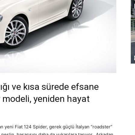
ttığı ve kısa sürede efsane
r modeli, yeniden hayat
n yeni Fiat 124 Spider, gerek güçlü İtalyan “roadster”
k neslin başarısını daha da yukarılara taşıyor. Arkadan