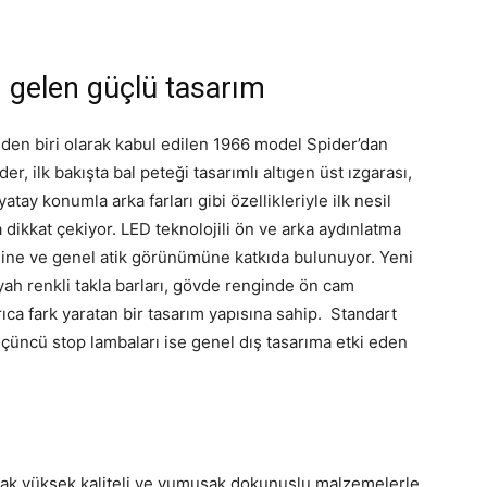
n gelen güçlü tasarım
nden biri olarak kabul edilen 1966 model Spider’dan
er, ilk bakışta bal peteği tasarımlı altıgen üst ızgarası,
atay konumla arka farları gibi özellikleriyle ilk nesil
 dikkat çekiyor. LED teknolojili ön ve arka aydınlatma
filine ve genel atik görünümüne katkıda bulunuyor. Yeni
siyah renkli takla barları, gövde renginde ön cam
rıca fark yaratan bir tasarım yapısına sahip. Standart
üçüncü stop lambaları ise genel dış tasarıma etki eden
arak yüksek kaliteli ve yumuşak dokunuşlu malzemelerle