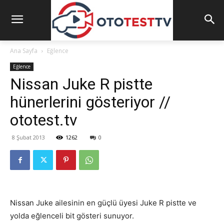
Ana Sayfa
Eğlence
Eğlence
Nissan Juke R pistte
hünerlerini gösteriyor //
ototest.tv
8 Şubat 2013
1262
0
Nissan Juke ailesinin en güçlü üyesi Juke R pistte ve
yolda eğlenceli bit gösteri sunuyor.