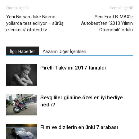
Önceki İçerik
Sonraki İçerik
Yeni Nissan Juke Nismo
Yeni Ford B-MAX’e
yollarda test ediliyor – sürüş
Autobest’ten “2013 Yılının
izlenimi // ototest.tv
Otomobili” ödülü
İlgili Haberler
Yazarın Diğer İçerikleri
Pirelli Takvimi 2017 tanıtıldı
Sevgililer gününe özel en iyi hediye
nedir?
Film ve dizilerin en ünlü 7 arabası