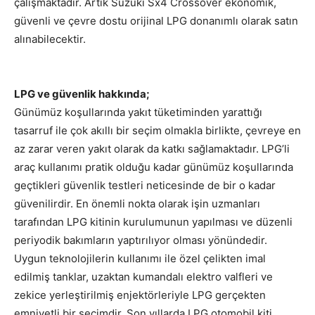
çalışmaktadır. Artık Suzuki Sx4 Crossover ekonomik,
güvenli ve çevre dostu orijinal LPG donanımlı olarak satın
alınabilecektir.
LPG ve güvenlik hakkında;
Günümüz koşullarında yakıt tüketiminden yarattığı
tasarruf ile çok akıllı bir seçim olmakla birlikte, çevreye en
az zarar veren yakıt olarak da katkı sağlamaktadır. LPG’li
araç kullanımı pratik olduğu kadar günümüz koşullarında
geçtikleri güvenlik testleri neticesinde de bir o kadar
güvenilirdir. En önemli nokta olarak işin uzmanları
tarafından LPG kitinin kurulumunun yapılması ve düzenli
periyodik bakımların yaptırılıyor olması yönündedir.
Uygun teknolojilerin kullanımı ile özel çelikten imal
edilmiş tanklar, uzaktan kumandalı elektro valfleri ve
zekice yerleştirilmiş enjektörleriyle LPG gerçekten
emniyetli bir seçimdir. Son yıllarda LPG otomobil kiti