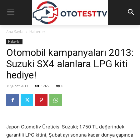
Ana Sayfa
Haberler
Haberler
Otomobil kampanyaları 2013:
Suzuki SX4 alanlara LPG kiti
hediye!
8 Şubat 2013
1745
0
Japon Otomotiv Üreticisi Suzuki; 1.750 TL değerindeki
garantili LPG kitini, Şubat ayı sonuna kadar dünya çapında