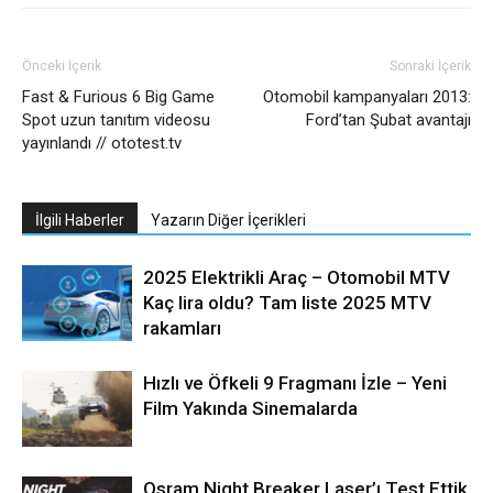
Önceki İçerik
Sonraki İçerik
Fast & Furious 6 Big Game
Otomobil kampanyaları 2013:
Spot uzun tanıtım videosu
Ford’tan Şubat avantajı
yayınlandı // ototest.tv
İlgili Haberler
Yazarın Diğer İçerikleri
2025 Elektrikli Araç – Otomobil MTV
Kaç lira oldu? Tam liste 2025 MTV
rakamları
Hızlı ve Öfkeli 9 Fragmanı İzle – Yeni
Film Yakında Sinemalarda
Osram Night Breaker Laser’ı Test Ettik