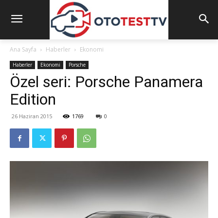
Ana Sayfa
Haberler
Ekonomi
Haberler
Ekonomi
Porsche
Özel seri: Porsche Panamera
Edition
26 Haziran 2015
1769
0