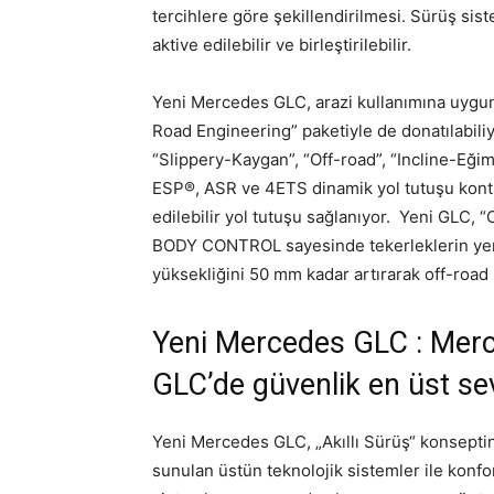
tercihlere göre şekillendirilmesi. Sürüş sis
aktive edilebilir ve birleştirilebilir.
Yeni Mercedes GLC, arazi kullanımına uygun 
Road Engineering” paketiyle de donatılabili
“Slippery-Kaygan”, “Off-road”, “Incline-Eğim
ESP®, ASR ve 4ETS dinamik yol tutuşu kontro
edilebilir yol tutuşu sağlanıyor. Yeni GLC, “
BODY CONTROL sayesinde tekerleklerin yerle
yüksekliğini 50 mm kadar artırarak off-road
Yeni Mercedes GLC : Merce
GLC’de güvenlik en üst se
Yeni Mercedes GLC, „Akıllı Sürüş“ konseptini
sunulan üstün teknolojik sistemler ile konfo