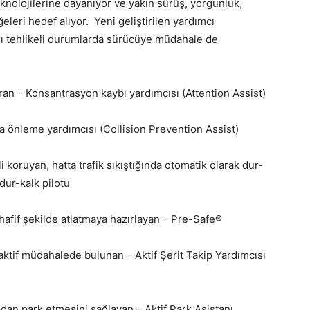
knolojilerine dayanıyor ve yakın sürüş, yorgunluk,
leri hedef alıyor. Yeni geliştirilen yardımcı
arı tehlikeli durumlarda sürücüye müdahale de
n – Konsantrasyon kaybı yardımcısı (Attention Assist)
a önleme yardımcısı (Collision Prevention Assist)
i koruyan, hatta trafik sıkıştığında otomatik olarak dur-
dur-kalk pilotu
 hafif şekilde atlatmaya hazırlayan – Pre-Safe®
aktif müdahalede bulunan – Aktif Şerit Takip Yardımcısı
dan park etmesini sağlayan – Aktif Park Asistanı