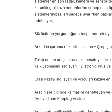
sistemler en son radar, kamera ve sensör te
karanlık gibi kaza nedenlerine sebep olan öğe
sistemlerinibazıları sadece uyarırken bazıl
edebiliyor;
Sürücünün yorgunluğunu tespit ederek uyara
Arkadan çarpma risklerini azaltan – Çarpışm
Takip edilen araç ile aradaki mesafeyi sürekl
kalk yapmasını sağlayan – Distronic Plus ve 
Olası kazayı algılayan ve yolcuları kazayı en
Aracın şerit içinde kalmasını denetleyen ve 
(Active Lane Keeping Assist)
Aracın otomatik şekilde, şoför kontrolü olma