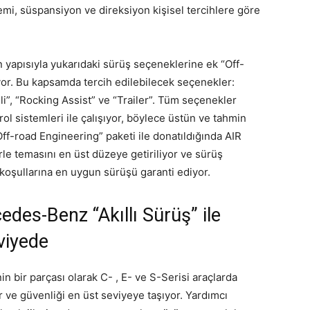
temi, süspansiyon ve direksiyon kişisel tercihlere göre
yapısıyla yukarıdaki sürüş seçeneklerine ek “Off-
yor. Bu kapsamda tercih edilebilecek seçenekler:
li”, “Rocking Assist” ve “Trailer”. Tüm seçenekler
l sistemleri ile çalışıyor, böylece üstün ve tahmin
Off-road Engineering” paketi ile donatıldığında AIR
 temasını en üst düzeye getiriliyor ve sürüş
 koşullarına en uygun sürüşü garanti ediyor.
des-Benz “Akıllı Sürüş” ile
viyede
n bir parçası olarak C- , E- ve S-Serisi araçlarda
r ve güvenliği en üst seviyeye taşıyor. Yardımcı