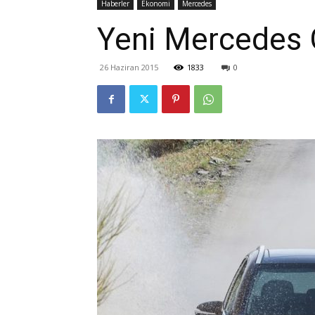
Haberler
Ekonomi
Mercedes
Yeni Mercedes 
26 Haziran 2015
1833
0