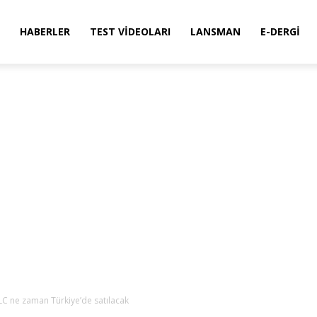
HABERLER
TEST VIDEOLARI
LANSMAN
E-DERGI
C ne zaman Türkiye’de satılacak