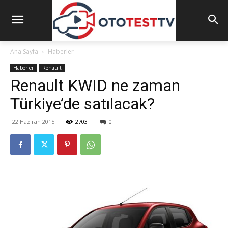
Ana Sayfa
Haberler
Haberler
Renault
Renault KWID ne zaman
Türkiye’de satılacak?
22 Haziran 2015
2703
0