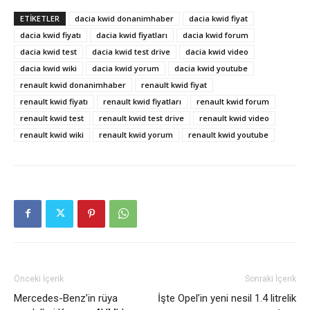
ETIKETLER
dacia kwid donanimhaber
dacia kwid fiyat
dacia kwid fiyatı
dacia kwid fiyatları
dacia kwid forum
dacia kwid test
dacia kwid test drive
dacia kwid video
dacia kwid wiki
dacia kwid yorum
dacia kwid youtube
renault kwid donanimhaber
renault kwid fiyat
renault kwid fiyatı
renault kwid fiyatları
renault kwid forum
renault kwid test
renault kwid test drive
renault kwid video
renault kwid wiki
renault kwid yorum
renault kwid youtube
Önceki İçerik
Sonraki İçerik
Mercedes-Benz’in rüya
İşte Opel’in yeni nesil 1.4 litrelik