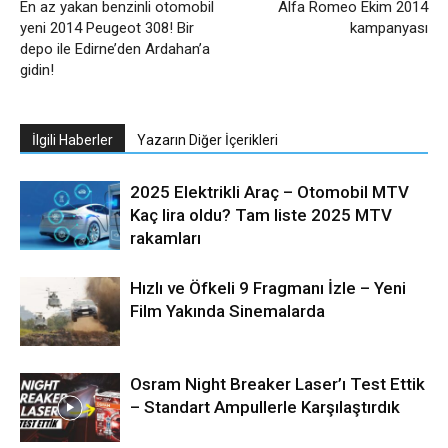
En az yakan benzinli otomobil
Alfa Romeo Ekim 2014
yeni 2014 Peugeot 308! Bir
kampanyası
depo ile Edirne’den Ardahan’a
gidin!
İlgili Haberler
Yazarın Diğer İçerikleri
2025 Elektrikli Araç – Otomobil MTV
Kaç lira oldu? Tam liste 2025 MTV
rakamları
Hızlı ve Öfkeli 9 Fragmanı İzle – Yeni
Film Yakında Sinemalarda
Osram Night Breaker Laser’ı Test Ettik
– Standart Ampullerle Karşılaştırdık