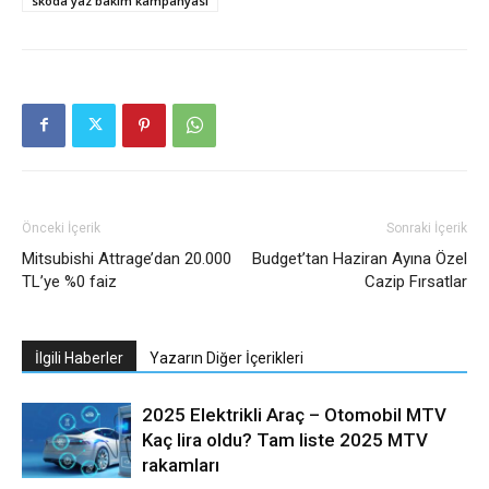
skoda yaz bakım kampanyası
Önceki İçerik
Sonraki İçerik
Mitsubishi Attrage’dan 20.000
Budget’tan Haziran Ayına Özel
TL’ye %0 faiz
Cazip Fırsatlar
İlgili Haberler
Yazarın Diğer İçerikleri
2025 Elektrikli Araç – Otomobil MTV
Kaç lira oldu? Tam liste 2025 MTV
rakamları