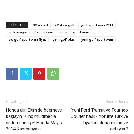
ETIKETLER
2014 gold
2014 vw golf
golf sportsvan 2014
volkswagen golf sportsvan
vw golf sportsvan
vw golf sportsvan fiyat
yeni golf plus
yeni golf sportsvan
Önceki İçerik
Sonraki İçerik
Honda alın Ekim’de ödemeye
Yeni Ford Transit ve Tourneo
başlayın, 7 inç multimedia
Courier nasıl? Yorum! Türkiye
sistemi hediye! Honda Mayıs
fiyatları, donanımları ve
2014 Kampanyası
detaylar?